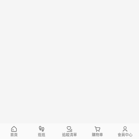
首頁
逛逛
追蹤清單
購物車
會員中心