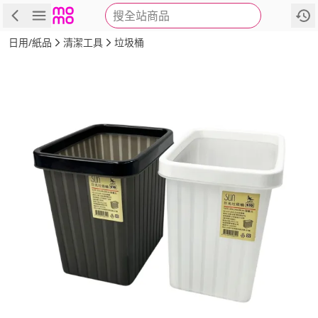
搜全站商品
商品
評價
詳情
規格
推薦
日用/紙品
清潔工具
垃圾桶