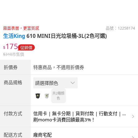
霧面表層，更富質感
品號：
12258174
生活King
610 MINI日光垃圾桶-3L(2色可選)
175
$
促銷價
$
310
市售價
折價券
特惠商品，不適用折價券
商品規格
請選擇顏色
共2種
顏
色
付款方式
信用卡 | 無卡分期 | 貨到付款 | 行動支付 | 超
商付款 | ATM | 銀聯卡
刷momo卡消費回饋最高3%！
配送方式
廠商宅配