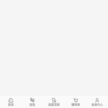
首頁
逛逛
追蹤清單
購物車
會員中心