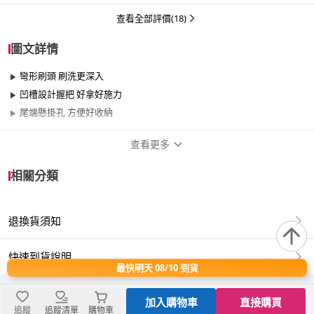
查看全部評價(18)
圖文詳情
彎形刷頭 刷洗更深入
凹槽設計握把 好拿好施力
尾端懸掛孔 方便好收納
查看更多
商品規格
相關分類
適用於
浴室、室內
退換貨須知
商品名稱：大肚彎刷
商品型號：X0997
快速到貨說明
商品尺寸：44.5x6.5x10cm±5%
最快明天 08/10 到貨
商品材質：聚丙烯(PP)
＊產品顏色可能會因網頁呈現與拍攝關係產生色差，圖片僅供參
加入購物車
直接購買
考，商品依實際供貨樣式為準。
追蹤
追蹤清單
購物車