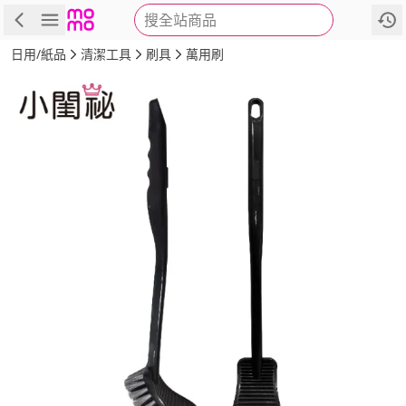
搜全站商品
商品
評價
詳情
規格
推薦
日用/紙品
清潔工具
刷具
萬用刷