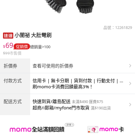
品號：
12261829
小閨祕
大肚彎刷
69
$
促銷價
總銷量>100
$
99
市售價
折價券
查看可使用的折價券
付款方式
信用卡 | 無卡分期 | 貨到付款 | 行動支付 | 超
商付款 | ATM | 銀聯卡
刷momo卡消費回饋最高3%！
配送方式
快速到貨/離島配送
未滿$490 運費$75
超商/i郵箱/myfone門市取貨
滿$190出貨