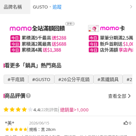
品牌名稱
GUSTO
．
追蹤
看更多「鍋具」熱門商品
#平底鍋
#GUSTO
#26公分平底鍋
#黑鐵鍋具
#2
商品評價
查看全部
4.4
總銷量>1,000
(22則評價)
*美*
2026/06/15
0
規格：黑 28cm