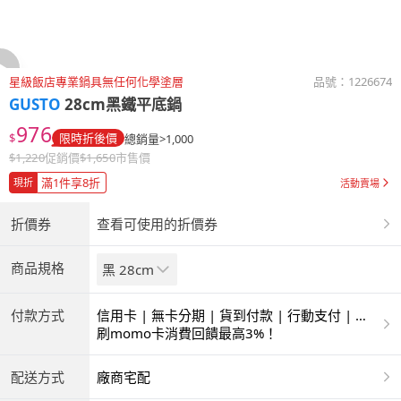
星級飯店專業鍋具無任何化學塗層
品號：
1226674
GUSTO
28cm黑鐵平底鍋
976
$
限時折後價
總銷量>1,000
$
1,220
促銷價
$
1,650
市售價
滿1件享8折
現折
活動賣場
折價券
查看可使用的折價券
商品規格
黑 28cm
付款方式
信用卡 | 無卡分期 | 貨到付款 | 行動支付 | 超
商付款 | ATM | 銀聯卡
刷momo卡消費回饋最高3%！
配送方式
廠商宅配