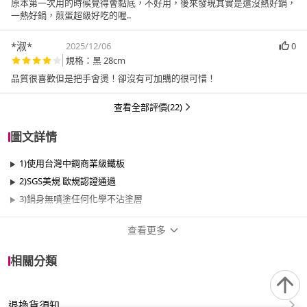
原本第一次用的時候覺得會黏底，不好用，後來發現其實是還沒熱好鍋，
一熱好鍋，煎蛋超級好吃的喔..
*淑*
2025/12/06
0
規格：黑 28cm
品質很喜歡但是把手會燙！卻沒有可加購的很可惜！
查看全部評價(22)
圖文詳情
1)使用台灣中鋼商業級鐵板
2)SGS美規 歐規認證通過
3)鍋身無噴塗任何化學不沾塗層
查看更多
商品規格
相關分類
品牌名稱
GUSTO
退換貨須知
尺寸
26cm~29cm