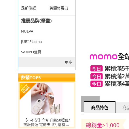
足部修護
美體修容刀
推薦品牌(筆畫)
NUEVA
JUBI Plasma
SAMPO聲寶
更多
熱銷TOP5
商品特色
商品
【小不記】全新升級50檔位/
總銷量>1,000
無級變速 電動美甲打磨機 修
甲 卸甲 打磨 去死皮 拋光 磨甲