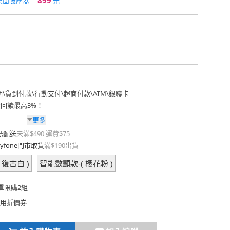
899
桌面吸塵器
元
期
\
貨到付款
\
行動支付
\
超商付款
\
ATM
\
銀聯卡
費回饋最高3%！
更多
島配送
未滿$490 運費$75
yfone門市取貨
滿$190出貨
 復古白 )
智能數顯款-( 櫻花粉 )
單限購2組
用折價券