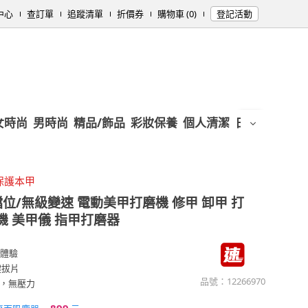
中心
查訂單
追蹤清單
折價券
購物車 (0)
登記活動
女時尚
男時尚
精品/飾品
彩妝保養
個人清潔
日用/紙品
母
保護本甲
位/無級變速 電動美甲打磨機 修甲 卸甲 打
機 美甲儀 指甲打磨器
滑體驗
鍵拔片
品號：
12266970
，無壓力