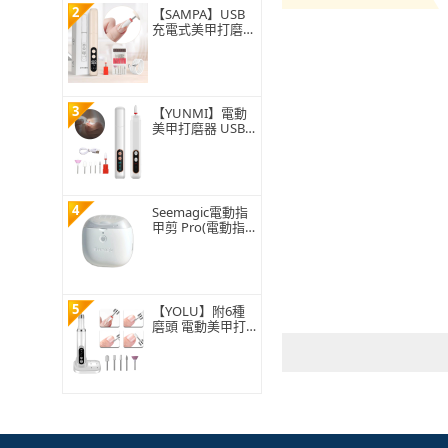
2
機 美甲儀 指甲打磨器
【SAMPA】USB
充電式美甲打磨器
專業修甲機/卸甲
機 可攜式指甲修
復美甲機 去死皮
拋光機(美甲儀/磨
甲機)
3
【YUNMI】電動
美甲打磨器 USB
充電式指甲修護美
甲機 附5種磨頭
(美甲/卸甲/磨甲/
修甲/打磨/拋光/
去死皮)
4
Seemagic電動指
甲剪 Pro(電動指
甲刀 電動修剪 電
動美甲 電動修甲
指甲刀 指甲剪 修
甲刀 磨甲)
5
【YOLU】附6種
磨頭 電動美甲打
磨器 便攜美甲打
磨美甲器 指甲修
護磨甲卸甲儀 去
死皮指甲拋光機
(交換禮物)