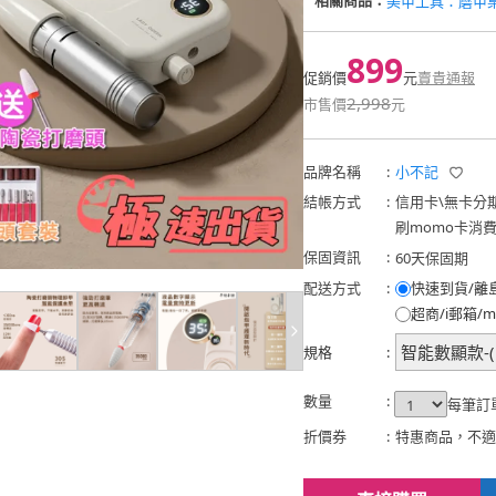
相關商品：
美甲工具：磨甲
899
促銷價
元
賣貴通報
2,998
市售價
元
品牌名稱
:
小不記
結帳方式
:
信用卡
\
無卡分
刷momo卡消
保固資訊
:
60天保固期
配送方式
:
快速到貨/離
超商/i郵箱/m
智能數顯款-(
規格
:
數量
:
每筆訂
折價券
:
特惠商品，不適