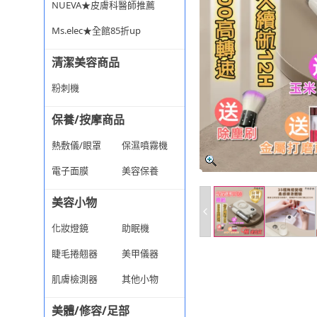
NUEVA★皮膚科醫師推薦
Ms.elec★全館85折up
清潔美容商品
粉刺機
保養/按摩商品
熱敷儀/眼罩
保濕噴霧機
電子面膜
美容保養
美容小物
化妝燈鏡
助眠機
睫毛捲翹器
美甲儀器
肌膚檢測器
其他小物
美體/修容/足部