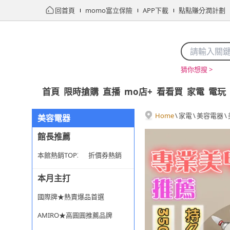
回首頁
momo富立保險
APP下載
點點賺分潤計劃
猜你想搜 >
首頁
限時搶購
直播
mo店+
看看買
家電
電玩
Home
\
家電
\
美容電器
\
美容電器
館長推薦
本館熱銷TOP30
折價券熱銷
本月主打
國際牌★熱賣爆品首選
AMIRO★高圓圓推薦品牌