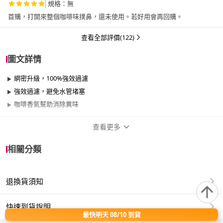
規格：無
首購，打開來整個咖啡味撲鼻，還未使用。若好用會再回購。
查看全部評價(122)
圖文詳情
網密升級，100%強效過濾
強效過濾，避免水管堵塞
咖啡香氣幫助消除異味
查看更多
商品規格
相關分類
品牌名稱
OP
退換貨須知
適用於
廚房、餐廳
快速到貨說明
最快明天 08/10 到貨
材質/成份：PE聚乙烯、咖啡渣、咖啡萃取