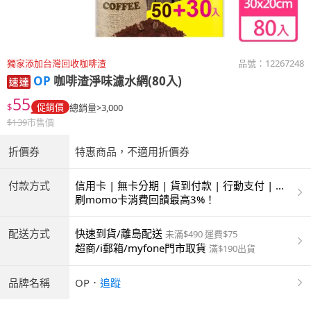
獨家添加台灣回收咖啡渣
品號：
12267248
OP
咖啡渣淨味濾水網(80入)
55
$
促銷價
總銷量>3,000
$
139
市售價
折價券
特惠商品，不適用折價券
付款方式
信用卡 | 無卡分期 | 貨到付款 | 行動支付 | 超
商付款 | ATM | 銀聯卡
刷momo卡消費回饋最高3%！
配送方式
快速到貨/離島配送
未滿$490 運費$75
超商/i郵箱/myfone門市取貨
滿$190出貨
品牌名稱
OP
．
追蹤