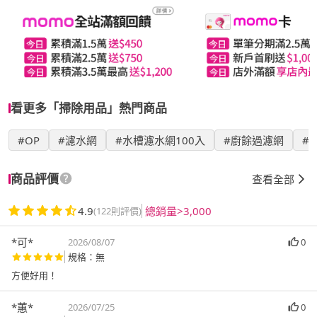
看更多「掃除用品」熱門商品
#OP
#濾水網
#水槽濾水網100入
#廚餘過濾網
#
商品評價
查看全部
4.9
總銷量>3,000
(122則評價)
*可*
2026/08/07
0
規格：無
方便好用！
*蕙*
2026/07/25
0