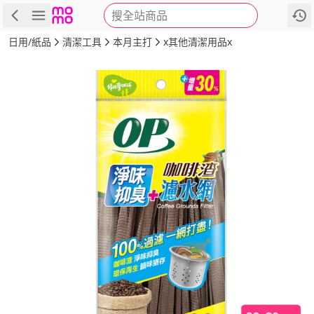
搜全站商品
商品
評價
詳情
規格
推薦
日用/紙品
清潔工具
本月主打
x其他清潔用品x