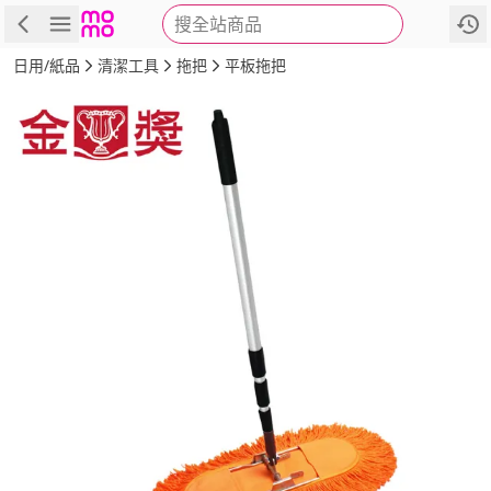
搜全站商品
商品
評價
詳情
規格
推薦
日用/紙品
清潔工具
拖把
平板拖把