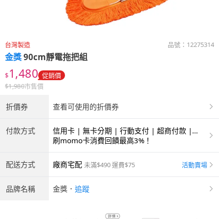
台灣製造
品號：
12275314
金獎
90cm靜電拖把組
1,480
$
促銷價
$
1,980
市售價
折價券
查看可使用的折價券
付款方式
信用卡 | 無卡分期 | 行動支付 | 超商付款 |
ATM | 銀聯卡
刷momo卡消費回饋最高3%！
配送方式
廠商宅配
活動賣場
未滿$490 運費$75
品牌名稱
金獎
．
追蹤