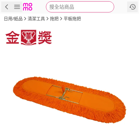
搜全站商品
商品
評價
詳情
規格
推薦
日用/紙品
清潔工具
拖把
平板拖把