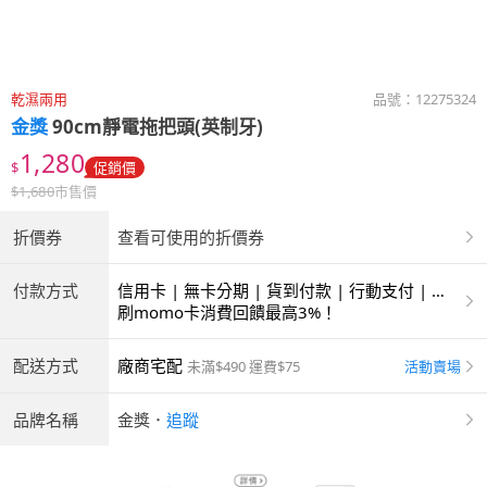
乾濕兩用
品號：
12275324
金獎
90cm靜電拖把頭(英制牙)
1,280
$
促銷價
$
1,680
市售價
折價券
查看可使用的折價券
付款方式
信用卡 | 無卡分期 | 貨到付款 | 行動支付 | 超
商付款 | ATM | 銀聯卡 | 銀行帳戶付款
刷momo卡消費回饋最高3%！
配送方式
廠商宅配
活動賣場
未滿$490 運費$75
品牌名稱
金獎
．
追蹤