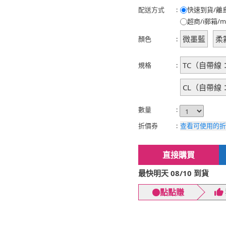
配送方式
:
快速到貨/離
超商/i郵箱/m
微墨藍
柔
顏色
:
TC（自帶線：Ty
規格
:
CL（自帶線：Ty
數量
:
折價券
:
查看可使用的折
直接購買
最快明天 08/10 到貨
點點賺