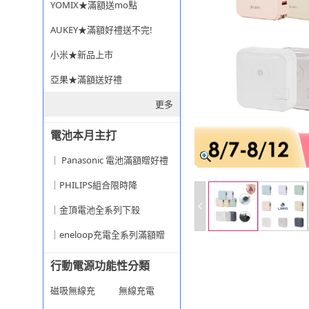
YOMIX★滿額送mo點
AUKEY★滿額好禮送不完!
小米★新品上市
亞果★滿額送好禮
更多
電池本月主打
｜ Panasonic 電池滿額贈好禮
｜PHILIPS組合限時降
｜金頂電池全系列下殺
｜eneloop充電全系列滿額贈
行動電源功能性分類
磁吸無線充
無線充電