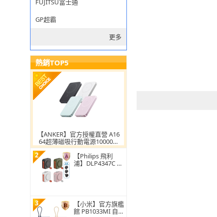
FUJITSU富士通
GP超霸
更多
熱銷TOP5
【ANKER】官方授權直營 A16
64超薄磁吸行動電源10000m
Ah Qi2 30W(黑白粉綠 Wh標
2
示/MagSafe/溫度監控/輕薄)
【Philips 飛利
浦】DLP4347C 10
000mAh多功能十
合一螢幕顯示行動
電源(磁吸/自帶雙
線/無線/37Wh_具
Wh標示)
3
【小米】官方旗艦
館 PB1033MI 自