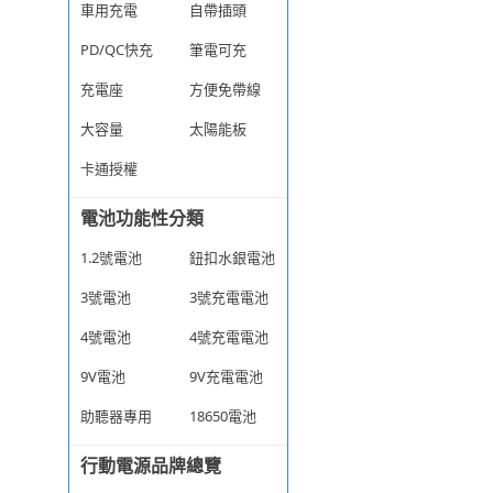
車用充電
自帶插頭
PD/QC快充
筆電可充
充電座
方便免帶線
大容量
太陽能板
卡通授權
電池功能性分類
1.2號電池
鈕扣水銀電池
3號電池
3號充電電池
4號電池
4號充電電池
9V電池
9V充電電池
助聽器專用
18650電池
行動電源品牌總覽