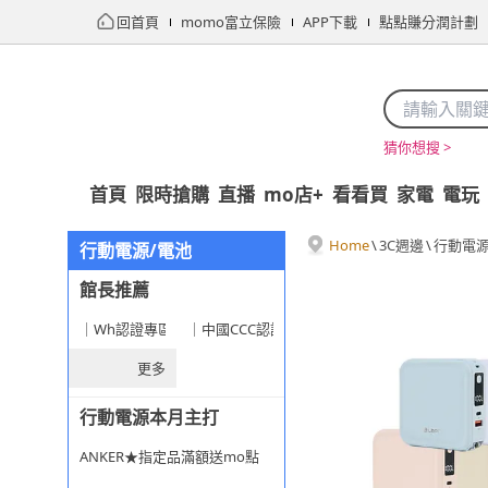
回首頁
momo富立保險
APP下載
點點賺分潤計劃
猜你想搜 >
首頁
限時搶購
直播
mo店+
看看買
家電
電玩
Home
\
3C週邊
\
行動電源
行動電源/電池
館長推薦
｜Wh認證專區★旅遊安心選
｜中國CCC認證專區
更多
行動電源本月主打
ANKER★指定品滿額送mo點