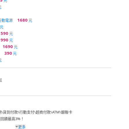
9
元
元
1680
行動電源
元
元
590
元
990
元
1690
元
390
元
元
報
期
\
貨到付款
\
行動支付
\
超商付款
\
ATM
\
銀聯卡
費回饋最高3%！
更多