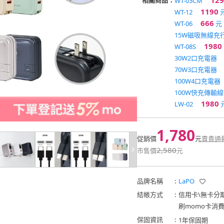
129
相關商品：
WT-03CM
1190
WT-12
666
WT-06
元
15W磁吸無線充
1980
WT-08S
30W2口充電器
70W3口充電器
100W4口充電器
100W快充傳輸線
1980
LW-02
1,780
促銷價
元
賣貴通
2,580
市售價
元
品牌名稱
:
LaPO
結帳方式
:
信用卡
\
無卡分
刷momo卡消
保固資訊
:
1年保固期