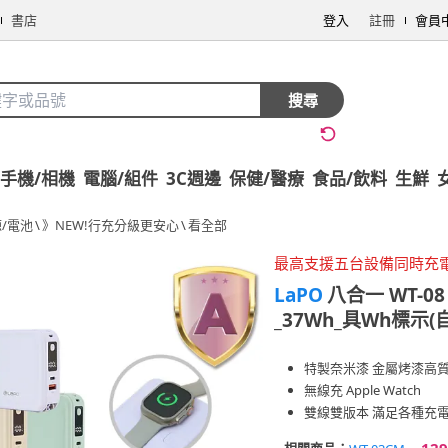
書店
登入
註冊
會員
搜尋
手機/相機
電腦/組件
3C週邊
保健/醫療
食品/飲料
生鮮
/電池
\
》NEW!行充分級更安心
\
看全部
最高支援五台設備同時充
LaPO
八合一 WT-0
_37Wh_具Wh標示(自
特製奈米漆 金屬烤漆高
無線充 Apple Watch
雙線雙版本 滿足各種充