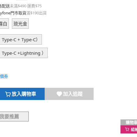
島配送
未滿$490 運費$75
yfone門市取貨
滿$190出貨
霧白
琉光金
pe-C + Type-C）
pe-C +Lightning ）
價券
放入購物車
加入追蹤
我要推薦
購物
結