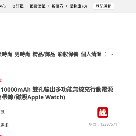
中心
查訂單
追蹤清單
折價券
購物車 (0)
登記活動
女時尚
男時尚
精品/飾品
彩妝保養
個人清潔
日用/紙品
母
電
8 10000mAh 雙孔輸出多功能無線充行動電源
帶線/磁吸Apple Watch)
質感
品號：
12337571
電需求