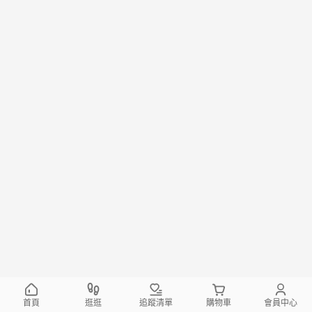
首頁
逛逛
追蹤清單
購物車
會員中心