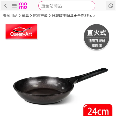
搜全站商品
商品
評價
詳情
規格
推薦
餐廚用品
鍋具
館長推薦
日韓歐美鍋具★全館3折up