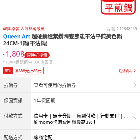
韓國原裝 人氣熱銷破萬
品號：
12348255
Queen Art
超硬鑄造紫鑽陶瓷節能不沾平煎美色鍋
24CM-1鍋(不沾鍋)
1,808
$
限時折後價
$
1,984
促銷價
$
4,080
市售價
滿888元折88元
現折
活動賣場
折價券
查看可使用的折價券
保固資訊
1年保固期
付款方式
信用卡 | 無卡分期 | 貨到付款 | 行動支付 | 超
商付款 | ATM | 銀聯卡
刷momo卡消費回饋最高3%！
配送方式
廠商宅配