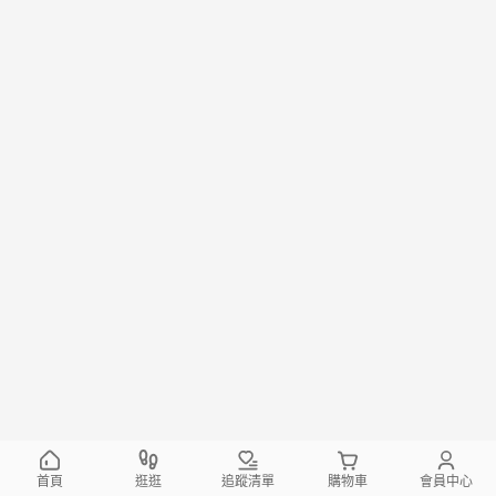
首頁
逛逛
追蹤清單
購物車
會員中心