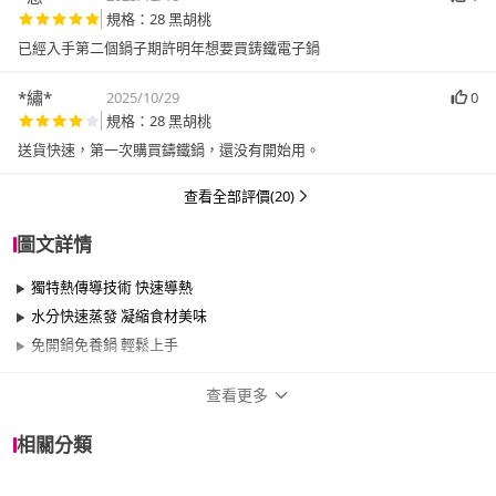
規格：28 黑胡桃
已經入手第二個鍋子期許明年想要買鋳鐵電子鍋
*繡*
2025/10/29
0
規格：28 黑胡桃
送貨快速，第一次購買鑄鐵鍋，還没有開始用。
查看全部評價(20)
圖文詳情
獨特熱傳導技術 快速導熱
水分快速蒸發 凝縮食材美味
免開鍋免養鍋 輕鬆上手
查看更多
商品規格
相關分類
品牌名稱
Vermicular