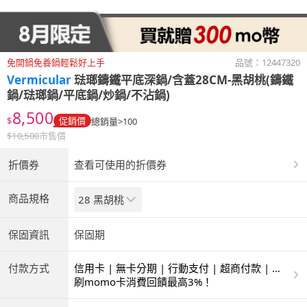
免開鍋免養鍋輕鬆好上手
品號：
12447320
Vermicular
琺瑯鑄鐵平底深鍋/含蓋28CM-黑胡桃(鑄鐵
鍋/琺瑯鍋/平底鍋/炒鍋/不沾鍋)
8,500
$
促銷價
總銷量>100
$
10,500
市售價
折價券
查看可使用的折價券
商品規格
28 黑胡桃
保固資訊
保固期
付款方式
信用卡 | 無卡分期 | 行動支付 | 超商付款 | 銀
聯卡
刷momo卡消費回饋最高3%！