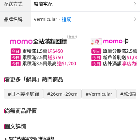
配送方式
廠商宅配
品牌名稱
Vermicular
．
追蹤
看更多「鍋具」熱門商品
#日本製平底鍋
#26cm~29cm
#Vermicular
#琺瑯鑄鐵
尚無商品評價
圖文詳情
獨特熱傳導技術 快速導熱