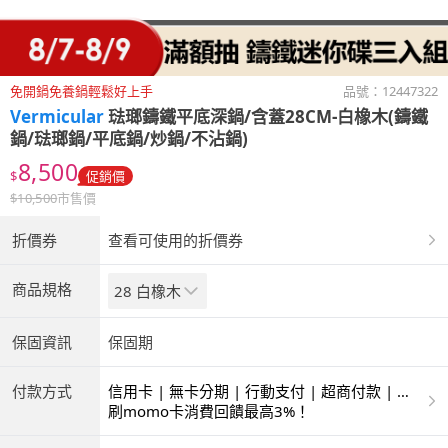
免開鍋免養鍋輕鬆好上手
品號：
12447322
Vermicular
琺瑯鑄鐵平底深鍋/含蓋28CM-白橡木(鑄鐵
鍋/琺瑯鍋/平底鍋/炒鍋/不沾鍋)
8,500
$
促銷價
$
10,500
市售價
折價券
查看可使用的折價券
商品規格
28 白橡木
保固資訊
保固期
付款方式
信用卡 | 無卡分期 | 行動支付 | 超商付款 | 銀
聯卡
刷momo卡消費回饋最高3%！