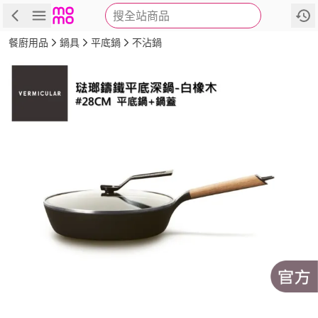
搜全站商品
商品
評價
詳情
規格
推薦
餐廚用品
鍋具
平底鍋
不沾鍋