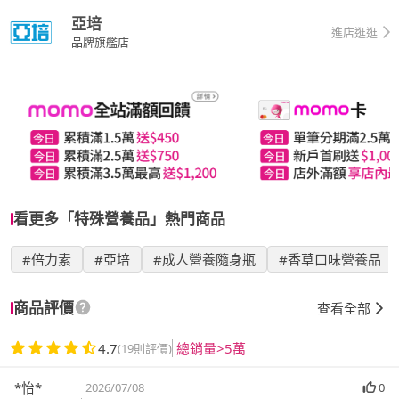
亞培
進店逛逛
品牌旗艦店
看更多「特殊營養品」熱門商品
#倍力素
#亞培
#成人營養隨身瓶
#香草口味營養品
商品評價
查看全部
4.7
總銷量>5萬
(19則評價)
*怡*
2026/07/08
0