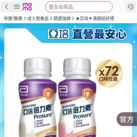
搜全站商品
商品
評價
詳情
規格
推薦
保健/醫療
成人營養品
精選強牌
★亞培▼滿額送好禮