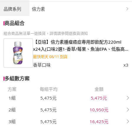
品牌系列
倍力素
商品組合
組合商品無法單一退換貨，詳情請參閱退換貨須知
【亞培】倍力素腫瘤癌症專用即飲配方220ml
x24入(口味2選1-香草/莓果、魚油EPA、低脂高
熱量)
最快明天 08/11 到貨
香草口味
x3
多組數方案
方案
每組平均
金額
1組
5,475元
5,475元
2組
5,475元
10,950元
3組
5,475元
16,425元