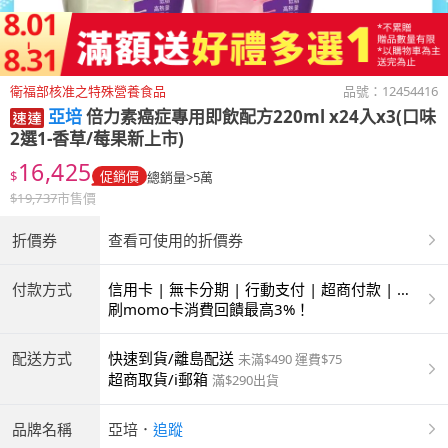
衛福部核准之特殊營養食品
品號：
12454416
亞培
倍力素癌症專用即飲配方220ml x24入x3(口味
2選1-香草/莓果新上市)
16,425
$
促銷價
總銷量>5萬
$
19,737
市售價
折價券
查看可使用的折價券
付款方式
信用卡 | 無卡分期 | 行動支付 | 超商付款 | 銀
聯卡
刷momo卡消費回饋最高3%！
配送方式
快速到貨/離島配送
未滿$490 運費$75
超商取貨/i郵箱
滿$290出貨
品牌名稱
亞培
．
追蹤