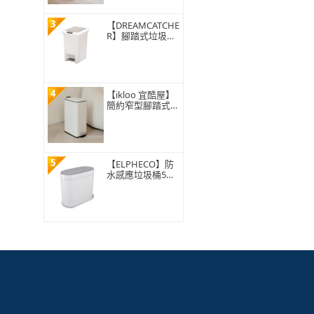
3
【DREAMCATCHE
R】腳踏式垃圾桶
15L(垃圾桶 垃圾
筒 帶蓋垃圾桶 掀
蓋垃圾桶 踩踏垃
圾桶 廁所廚房)
4
【ikloo 宜酷屋】
簡約窄型腳踏式垃
圾桶 加高款15L
(緩降功能 附提把
輕奢簡約)
5
【ELPHECO】防
水感應垃圾桶5公
升 ELPH5711(窄
身設計/小容量/小
空間適用)