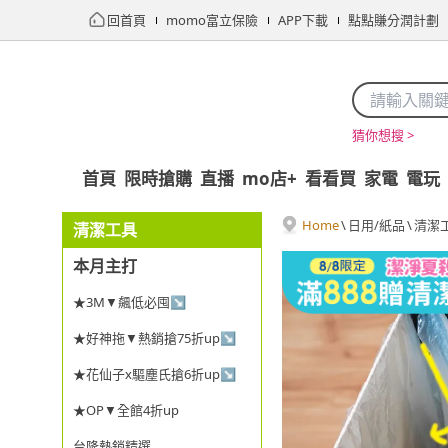
回首頁
momo富立保險
APP下載
點點賺分潤計劃
猜你想搜 >
首頁
限時搶購
直播
mo店+
看看買
家電
電玩
Home
\
日用/紙品
\
清潔
清潔工具
本月主打
★3M▼飆低必囤↘
★好神拖▼熱銷搶75折up↘
★花仙子x驅塵氏搶6折up↘
★OP▼全館4折up
台隆熱銷精選