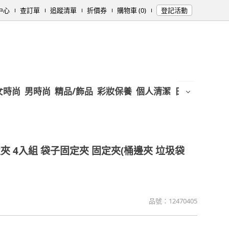
中心
查訂單
追蹤清單
折價券
購物車 (0)
登記活動
女時尚
男時尚
精品/飾品
彩妝保養
個人清潔
日用/紙品
母
夾 4入組 袋子固定夾 固定夾(桶邊夾 垃圾袋
品號：
12470405