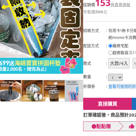
153
促銷價
元
賣貴通報
306
市售價
元
結帳方式
:
信用卡
\
無卡分
刷momo卡消
配送方式
:
廠商宅配
超商取貨
滿$
大款/4入
款式
:
數量
:
折價券
:
查看可使用的折
直接購買
訂單確認後，商品預計2026
點點賺