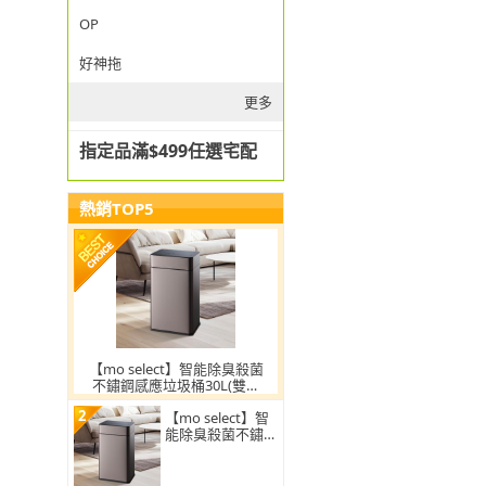
OP
好神拖
更多
指定品滿$499任選宅配
熱銷TOP5
【mo select】智能除臭殺菌
不鏽鋼感應垃圾桶30L(雙開
蓋/大容量/附充電電池/mo選)
2
【mo select】智
能除臭殺菌不鏽鋼
感應垃圾桶30L(雙
開蓋/大容量/附充
電電池)