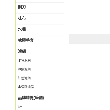
刮刀
抹布
水桶
橡膠手套
濾網
水管濾網
冷氣濾網
油煙濾網
水管疏通器
品牌總覽(筆劃)
3M