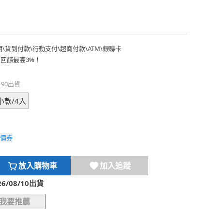
期
\
貨到付款
\
行動支付
\
超商付款
\
ATM
\
銀聯卡
費回饋最高3%！
190出貨
小款/4入
價券
放入購物車
加入追蹤
/08/10出貨
我要推薦