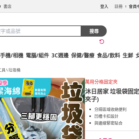
書店
登入
註冊
會員
搜尋
手機/相機
電腦/組件
3C週邊
保健/醫療
食品/飲料
生鮮
工具
\
垃圾桶
萬用分格固定夾
沐日居家
垃圾袋固定
夾子)
分隔區域收納便利
凹槽卡扣設計
與邊緣緊密貼合