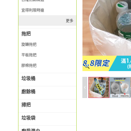
宜得利限時搶
更多
拖把
旋轉拖把
平板拖把
膠棉拖把
垃圾桶
廚餘桶
掃把
垃圾袋