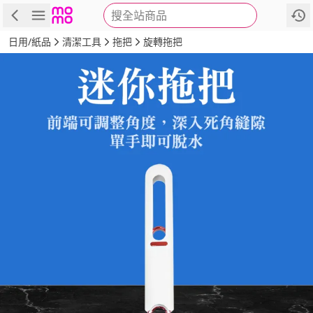
搜全站商品
商品
評價
詳情
規格
推薦
日用/紙品
清潔工具
拖把
旋轉拖把