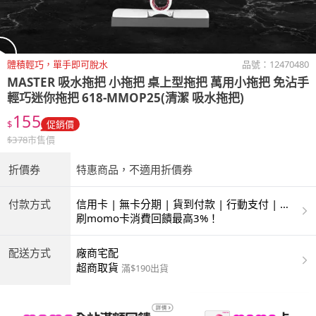
體積輕巧，單手即可脫水
品號：
12470480
MASTER
吸水拖把 小拖把 桌上型拖把 萬用小拖把 免沾手
輕巧迷你拖把 618-MMOP25(清潔 吸水拖把)
155
$
促銷價
$
378
市售價
折價券
特惠商品，不適用折價券
付款方式
信用卡 | 無卡分期 | 貨到付款 | 行動支付 | 超
商付款 | ATM | 銀聯卡
刷momo卡消費回饋最高3%！
配送方式
廠商宅配
超商取貨
滿$190出貨