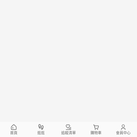
首頁
逛逛
追蹤清單
購物車
會員中心