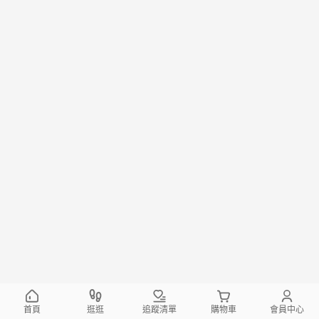
首頁
逛逛
追蹤清單
購物車
會員中心