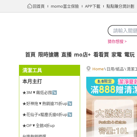
回首頁
momo富立保險
APP下載
點點賺分潤計劃
猜你想搜 >
首頁
限時搶購
直播
mo店+
看看買
家電
電玩
Home
\
日用/紙品
\
清潔
清潔工具
本月主打
★3M▼飆低必囤↘
★好神拖▼熱銷搶75折up↘
★花仙子x驅塵氏搶6折up↘
★OP▼全館4折up
台隆熱銷精選