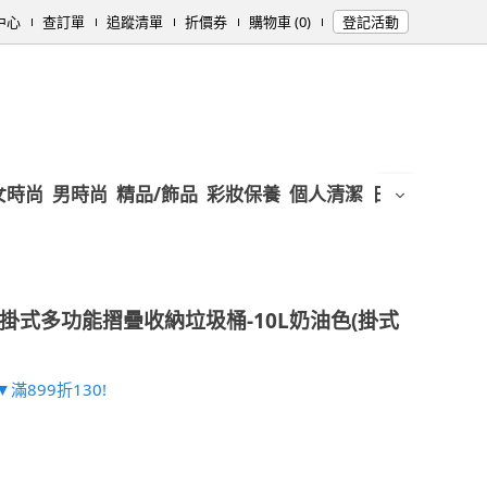
中心
查訂單
追蹤清單
折價券
購物車 (0)
登記活動
女時尚
男時尚
精品/飾品
彩妝保養
個人清潔
日用/紙品
母
掛式多功能摺疊收納垃圾桶-10L奶油色(掛式
滿899折130!