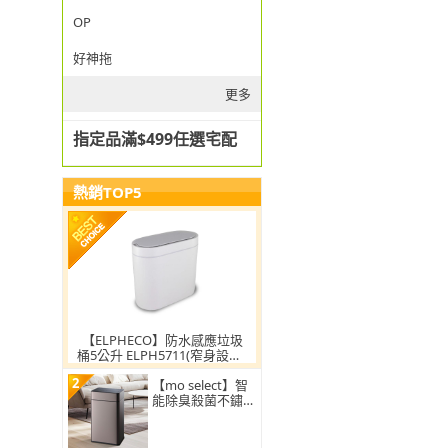
OP
好神拖
更多
指定品滿$499任選宅配
熱銷TOP5
【ELPHECO】防水感應垃圾
桶5公升 ELPH5711(窄身設計/
小容量/小空間適用)
2
【mo select】智
能除臭殺菌不鏽鋼
感應垃圾桶30L(雙
開蓋/大容量/附充
電電池)