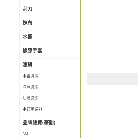
刮刀
抹布
水桶
橡膠手套
濾網
水管濾網
冷氣濾網
油煙濾網
水管疏通器
品牌總覽(筆劃)
3M