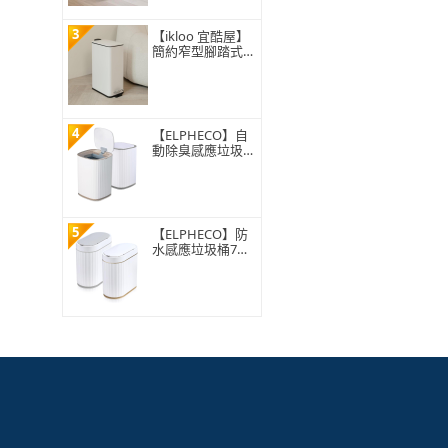
3
【ikloo 宜酷屋】
簡約窄型腳踏式垃
圾桶 加高款15L
(緩降功能 附提把
輕奢簡約)
4
【ELPHECO】自
動除臭感應垃圾桶
13公升 ELPH5911
5
【ELPHECO】防
水感應垃圾桶7公
升 ELPH5712