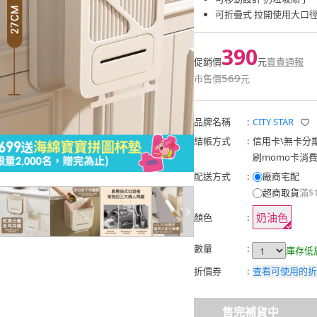
可折疊式 拉開使用大口
390
促銷價
元
賣貴通報
569
市售價
元
品牌名稱
:
CITY STAR
結帳方式
:
信用卡
\
無卡分
刷momo卡消
配送方式
:
廠商宅配
超商取貨
滿$
奶油色
顏色
:
數量
:
庫存低
折價券
:
查看可使用的折
售完補貨中