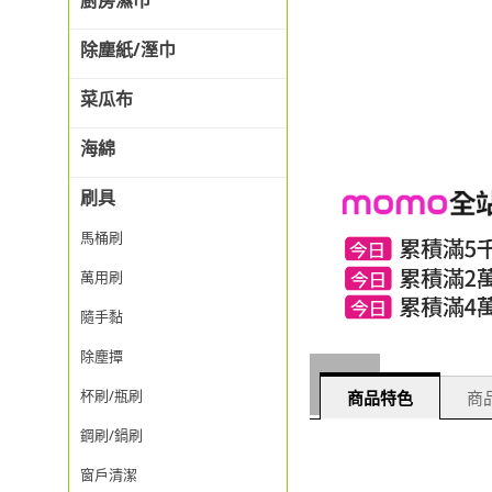
廚房濕巾
除塵紙/溼巾
菜瓜布
海綿
刷具
馬桶刷
萬用刷
隨手黏
除塵撢
杯刷/瓶刷
商品特色
商品
鋼刷/鍋刷
窗戶清潔