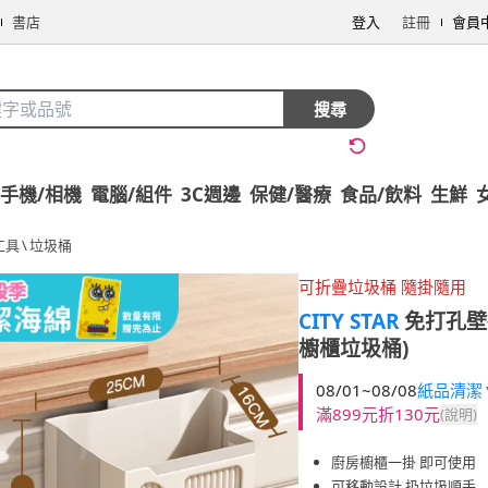
書店
登入
註冊
會員
搜尋
手機/相機
電腦/組件
3C週邊
保健/醫療
食品/飲料
生鮮
工具
\
垃圾桶
可折疊垃圾桶 隨掛隨用
CITY STAR
免打孔壁
櫥櫃垃圾桶)
08/01~08/08
紙品清潔▼
滿899元折130元
(說明)
廚房櫥櫃一掛 即可使用
可移動設計 扔垃圾順手