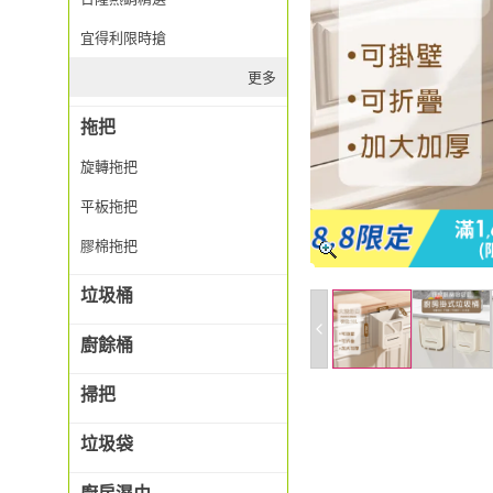
宜得利限時搶
更多
拖把
旋轉拖把
平板拖把
膠棉拖把
垃圾桶
廚餘桶
掃把
垃圾袋