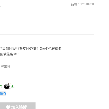
品號：
12518768
徑
期
\
貨到付款
\
行動支付
\
超商付款
\
ATM
\
銀聯卡
費回饋最高3%！
190出貨
於
組
2
價券
加入追蹤