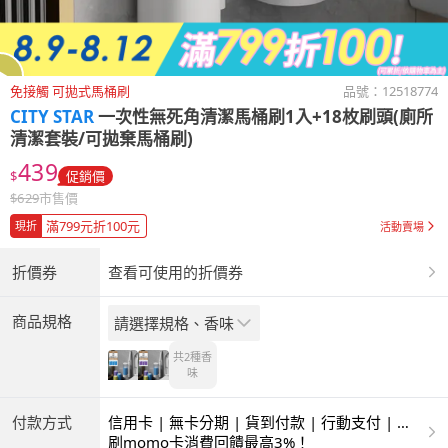
免接觸 可拋式馬桶刷
品號：
12518774
CITY STAR
一次性無死角清潔馬桶刷1入+18枚刷頭(廁所
清潔套裝/可拋棄馬桶刷)
439
$
促銷價
$
629
市售價
滿799元折100元
現折
活動賣場
折價券
查看可使用的折價券
商品規格
請選擇規格、香味
共2種
香
味
付款方式
信用卡 | 無卡分期 | 貨到付款 | 行動支付 | 超
商付款 | ATM | 銀聯卡
刷momo卡消費回饋最高3%！