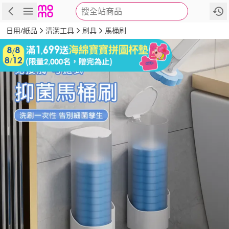
搜全站商品
商品
評價
詳情
規格
推薦
日用/紙品
清潔工具
刷具
馬桶刷