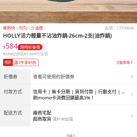
導熱快、均勻、少油煙
品號：
12530046
HOLLY活力輕量不沾油炸鍋-26cm-2支(油炸鍋)
584
$
限時折後價
$
688
促銷價
$
1,000
市售價
滿1件享85折
現折
活動賣場
折價券
查看可使用的折價券
付款方式
信用卡 | 無卡分期 | 貨到付款 | 行動支付 | 超
商付款 | ATM | 銀聯卡
刷momo卡消費回饋最高3%！
配送方式
廠商宅配
超商取貨
滿$190出貨