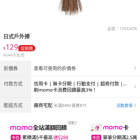
品號：
12532476
日式戶外掃
129
$
促銷價
$
249
市售價
折價券
查看可使用的折價券
付款方式
信用卡 | 無卡分期 | 行動支付 | 超商付款 |
ATM | 銀聯卡
刷momo卡消費回饋最高3%！
配送方式
廠商宅配
活動賣場
未滿$490 運費$75