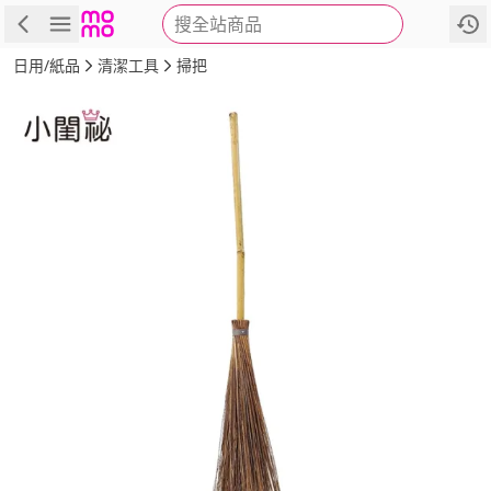
搜全站商品
商品
評價
詳情
規格
推薦
日用/紙品
清潔工具
掃把