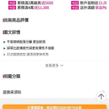
尚無商品評價
圖文詳情
不易頭柄脫落分離 更加耐用
掃帚比起傳統竹掃更有彈性不易斷
日式圓頭造型 讓清掃更無死角
查看更多
商品規格
相關分類
適用於
陽台、室外
退換貨須知
商品名稱：日式戶外掃
商品型號：J0898
商品尺寸：高143X寬28X厚8 CM ±5％
訂單確認後，商品預計2026/08/10出貨