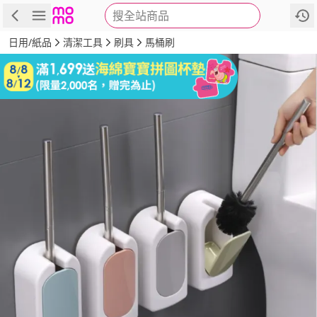
搜全站商品
商品
評價
詳情
規格
推薦
日用/紙品
清潔工具
刷具
馬桶刷