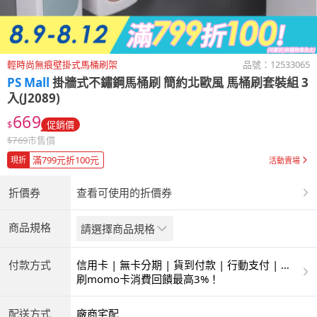
輕時尚無痕壁掛式馬桶刷架
品號：
12533065
PS Mall
掛牆式不鏽鋼馬桶刷 簡約北歐風 馬桶刷套裝組 3
入(J2089)
669
$
促銷價
$
769
市售價
滿799元折100元
現折
活動賣場
折價券
查看可使用的折價券
商品規格
請選擇商品規格
付款方式
信用卡 | 無卡分期 | 貨到付款 | 行動支付 | 超
商付款 | ATM | 銀聯卡
刷momo卡消費回饋最高3%！
配送方式
廠商宅配