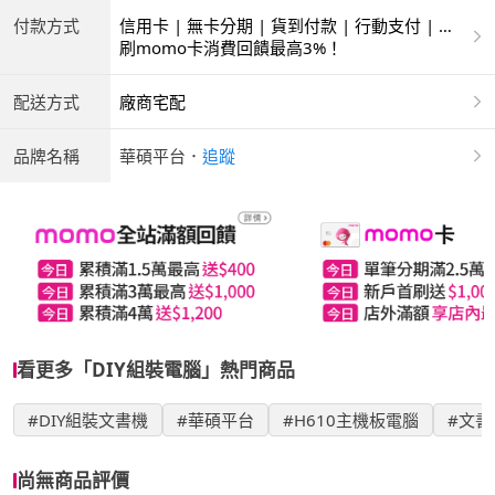
付款方式
信用卡 | 無卡分期 | 貨到付款 | 行動支付 | 銀
聯卡
刷momo卡消費回饋最高3%！
配送方式
廠商宅配
品牌名稱
華碩平台
．
追蹤
看更多「DIY組裝電腦」熱門商品
#DIY組裝文書機
#華碩平台
#H610主機板電腦
#文書
尚無商品評價