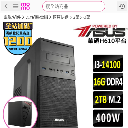
搜全站商品
商品
評價
詳情
規格
推薦
電腦/組件
DIY組裝電腦
預算快選
2萬5~3萬