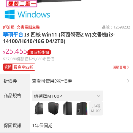
超流暢~文書電腦主機
品號：
12598232
華碩平台
I3 四核 Win11 {阿奇特務Z W}文書機(i3-
14100/H610/16G D4/2TB)
25,455
$
限時折後價
$
27,080
促銷價
$
29,080
市售價
最高享92折
現折
活動賣場
折價券
查看可使用的折價券
商品規格
請選擇M100P
共4種
M100P
保固資訊
1年保固期