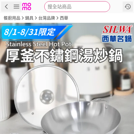
搜全站商品
商品
評價
詳情
規格
推薦
餐廚用品
鍋具
台灣品牌
西華