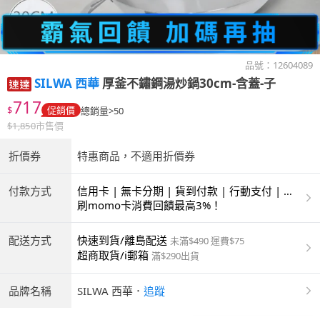
品號：
12604089
SILWA 西華
厚釜不鏽鋼湯炒鍋30cm-含蓋-子
717
$
促銷價
總銷量>50
$
1,850
市售價
折價券
特惠商品，不適用折價券
付款方式
信用卡 | 無卡分期 | 貨到付款 | 行動支付 | 超
商付款 | ATM | 銀聯卡
刷momo卡消費回饋最高3%！
配送方式
快速到貨/離島配送
未滿$490 運費$75
超商取貨/i郵箱
滿$290出貨
品牌名稱
SILWA 西華
．
追蹤