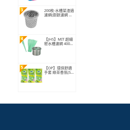
3
200枚-水槽菜渣過
濾網(廚餘濾網 菜
渣過濾 水槽過濾
網 水槽濾網)
4
【JHS】MIT 超細
密水槽濾網 400入
贈抽取盒 排水孔
濾網 廚房濾網 台
灣ISO工廠製造
5
【OP】環保舒適
手套 綠茶香氛(S/
M/L 1雙)