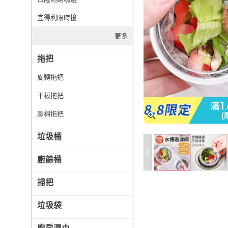
宜得利限時搶
更多
拖把
旋轉拖把
平板拖把
膠棉拖把
垃圾桶
廚餘桶
掃把
垃圾袋