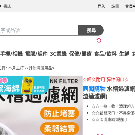
書店
登入
註冊
會員
搜尋
手機/相機
電腦/組件
3C週邊
保健/醫療
食品/飲料
生鮮
工具
\
本月主打
\
x其他清潔用品x
☆經久耐用 彈性開口☆
同闆購物
水槽過濾網
渣過濾網)
☆☆一拉一收，清理超方
☆☆鬆緊束口，不易滑落
☆☆深淺濾網都適用