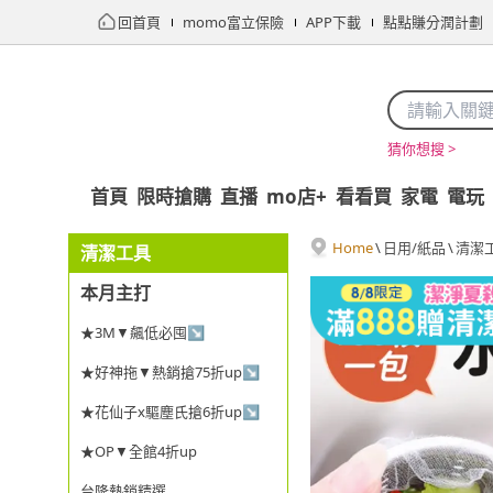
回首頁
momo富立保險
APP下載
點點賺分潤計劃
猜你想搜 >
首頁
限時搶購
直播
mo店+
看看買
家電
電玩
Home
\
日用/紙品
\
清潔
清潔工具
本月主打
★3M▼飆低必囤↘
★好神拖▼熱銷搶75折up↘
★花仙子x驅塵氏搶6折up↘
★OP▼全館4折up
台隆熱銷精選