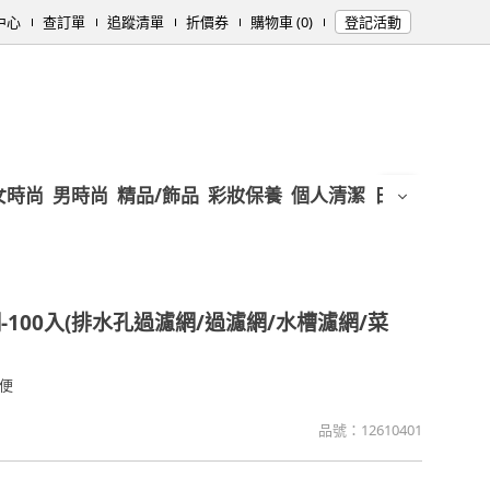
中心
查訂單
追蹤清單
折價券
購物車 (0)
登記活動
女時尚
男時尚
精品/飾品
彩妝保養
個人清潔
日用/紙品
母
-100入(排水孔過濾網/過濾網/水槽濾網/菜
便
品號：
12610401