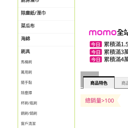
廚房濕巾
除塵紙/溼巾
菜瓜布
海綿
刷具
馬桶刷
萬用刷
隨手黏
商品特色
商品
除塵撢
總銷量>100
杯刷/瓶刷
鋼刷/鍋刷
窗戶清潔