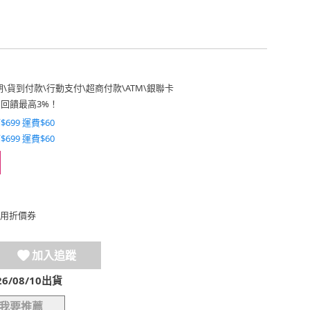
期
\
貨到付款
\
行動支付
\
超商付款
\
ATM
\
銀聯卡
費回饋最高3%！
$699 運費$60
$699 運費$60
用折價券
加入追蹤
/08/10出貨
我要推薦