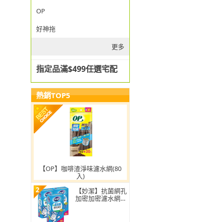
OP
好神拖
更多
指定品滿$499任選宅配
熱銷TOP5
【OP】咖啡渣淨味濾水網(80
入)
2
【妙潔】抗菌網孔
加密加密濾水網-
超值3入組(160枚/
盒)