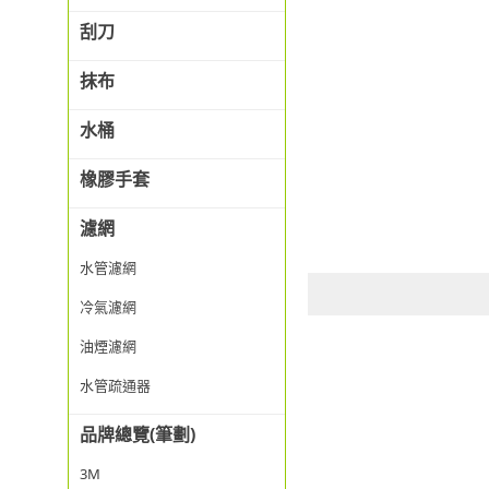
刮刀
抹布
水桶
橡膠手套
濾網
水管濾網
冷氣濾網
油煙濾網
水管疏通器
品牌總覽(筆劃)
3M