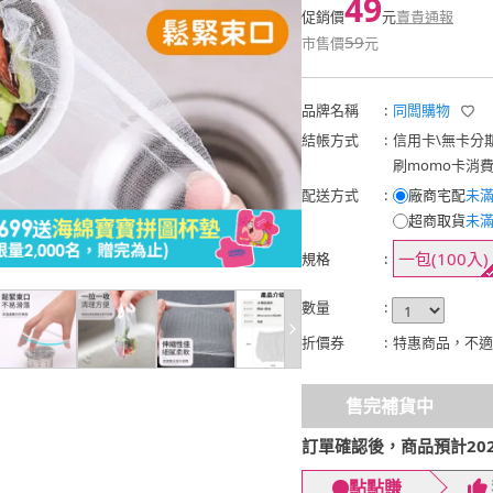
49
促銷價
元
賣貴通報
59
市售價
元
品牌名稱
:
同闆購物
結帳方式
:
信用卡
\
無卡分
刷momo卡消
配送方式
:
廠商宅配
未滿
超商取貨
未滿
一包(100入)
規格
:
數量
:
折價券
:
特惠商品，不適
售完補貨中
訂單確認後，商品預計2026
點點賺