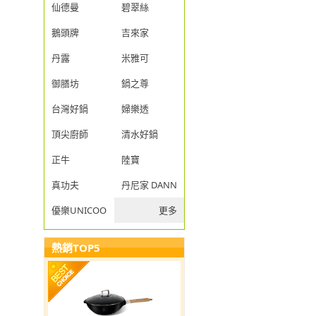
仙德曼
碧翠絲
鵝頭牌
吉來家
丹露
米雅可
御膳坊
鍋之尊
台灣好鍋
婦樂透
頂尖廚師
清水好鍋
正牛
陸寶
真功夫
丹尼家 DANNY JIA
優樂UNICOOK
更多
熱銷TOP5