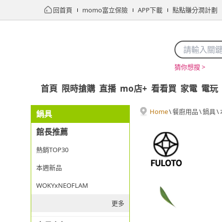
回首頁
momo富立保險
APP下載
點點賺分潤計劃
猜你想搜 >
首頁
限時搶購
直播
mo店+
看看買
家電
電玩
Home
\
餐廚用品
\
鍋具
\
鍋具
館長推薦
熱銷TOP30
本週新品
WOKYxNEOFLAM
更多