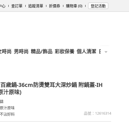
中心
查訂單
追蹤清單
折價券
購物車 (0)
登記活動
女時尚
男時尚
精品/飾品
彩妝保養
個人清潔
日用/紙品
母
百歲鍋-36cm防燙雙耳大深炒鍋 附鍋蓋-IH
原汁原味)
鑄
原汁原味
品號：
12616314
不沾好料