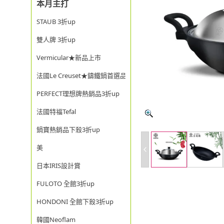
本月主打
STAUB 3折up
雙人牌 3折up
Vermicular★新品上市
法國Le Creuset★鑄鐵鍋首選品牌
PERFECT理想牌熱銷品3折up
法國特福Tefal
鍋寶熱銷品下殺3折up
美
日本IRIS設計賞
FULOTO 全館3折up
HONDONI 全館下殺3折up
韓國Neoflam