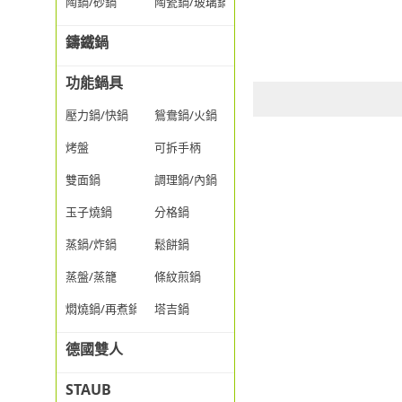
陶鍋/砂鍋
陶瓷鍋/玻璃鍋/透明鍋
鑄鐵鍋
功能鍋具
壓力鍋/快鍋
鴛鴦鍋/火鍋
烤盤
可拆手柄
雙面鍋
調理鍋/內鍋
玉子燒鍋
分格鍋
蒸鍋/炸鍋
鬆餅鍋
蒸盤/蒸籠
條紋煎鍋
燜燒鍋/再煮鍋
塔吉鍋
德國雙人
STAUB