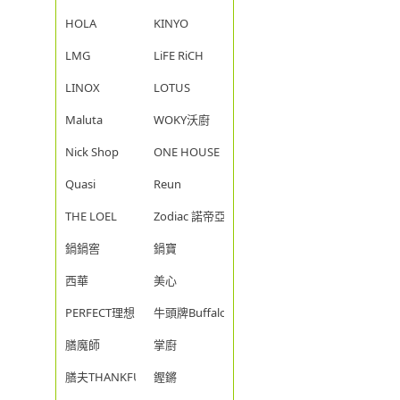
HOLA
KINYO
LMG
LiFE RiCH
LINOX
LOTUS
Maluta
WOKY沃廚
Nick Shop
ONE HOUSE
Quasi
Reun
THE LOEL
Zodiac 諾帝亞
鍋鍋窖
鍋寶
西華
美心
PERFECT理想
牛頭牌Buffalo
膳魔師
掌廚
膳夫THANKFUL
鏗鏘