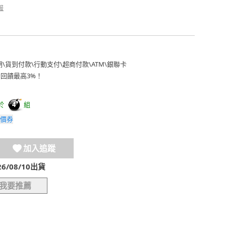
報
期
\
貨到付款
\
行動支付
\
超商付款
\
ATM
\
銀聯卡
費回饋最高3%！
於
組
4
價券
加入追蹤
/08/10出貨
我要推薦