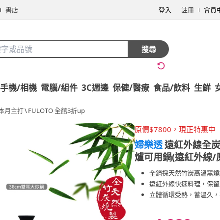
書店
登入
註冊
會員
搜尋
手機/相機
電腦/組件
3C週邊
保健/醫療
食品/飲料
生鮮
本月主打
\
FULOTO 全館3折up
原價$7800，現正特惠中
婦樂透
遠紅外線全炭
爐可用鍋(遠紅外線/
全鍋採天然竹炭高溫窯燒
遠紅外線快速料理，保留
立體循環受熱，蓄溫久，