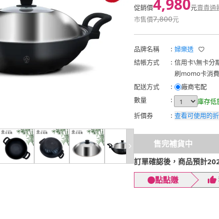
4,980
促銷價
元
賣貴通
7,800
市售價
元
品牌名稱
:
婦樂透
結帳方式
:
信用卡
\
無卡分
刷momo卡消
配送方式
:
廠商宅配
數量
:
庫存低
折價券
:
查看可使用的折
售完補貨中
訂單確認後，商品預計2026
點點賺