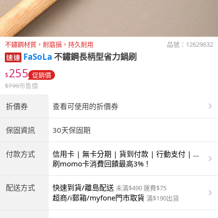
不鏽鋼材質，耐磨損，持久耐用
品號：
12629632
FaSoLa
不鏽鋼長柄型省力鍋刷
255
$
促銷價
$
799
市售價
折價券
查看可使用的折價券
保固資訊
30天保固期
付款方式
信用卡 | 無卡分期 | 貨到付款 | 行動支付 | 超
商付款 | ATM | 銀聯卡
刷momo卡消費回饋最高3%！
配送方式
快速到貨/離島配送
未滿$490 運費$75
超商/i郵箱/myfone門市取貨
滿$190出貨