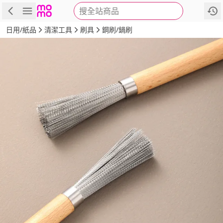
搜全站商品
商品
評價
詳情
規格
推薦
日用/紙品
清潔工具
刷具
鋼刷/鍋刷