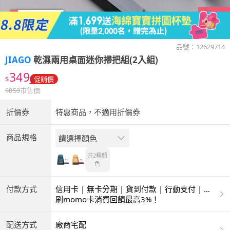
品號：
12629714
JIAGO
乾濕兩用桌面迷你掃把組(2入組)
349
$
促銷價
$
859
市售價
折價券
特惠商品，不適用折價券
商品規格
請選擇顏色
共2種
顏
色
付款方式
信用卡 | 無卡分期 | 貨到付款 | 行動支付 | 超
商付款 | ATM | 銀聯卡
刷momo卡消費回饋最高3%！
配送方式
廠商宅配