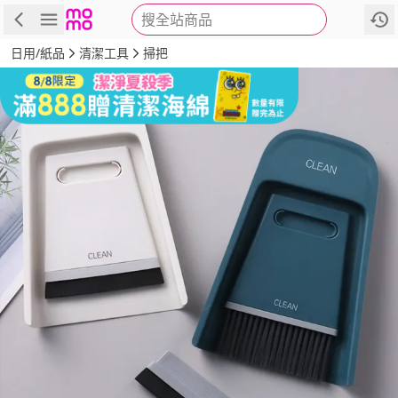
搜全站商品
商品
評價
詳情
規格
推薦
日用/紙品
清潔工具
掃把