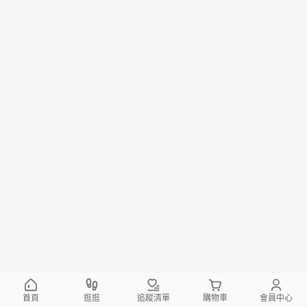
首頁
逛逛
追蹤清單
購物車
會員中心