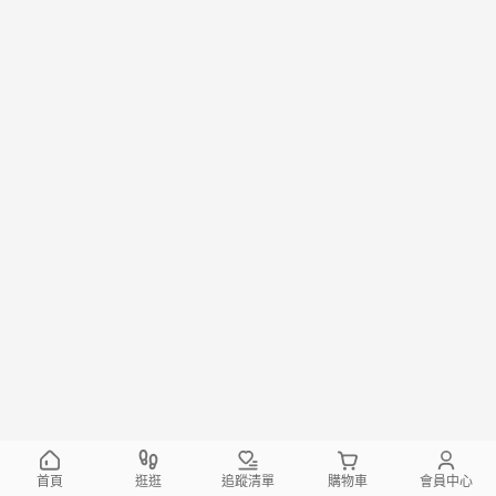
首頁
逛逛
追蹤清單
購物車
會員中心