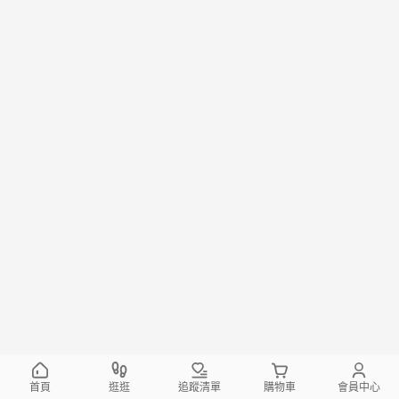
首頁
逛逛
追蹤清單
購物車
會員中心