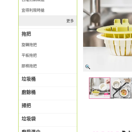
宜得利限時搶
更多
拖把
旋轉拖把
平板拖把
膠棉拖把
垃圾桶
廚餘桶
掃把
垃圾袋