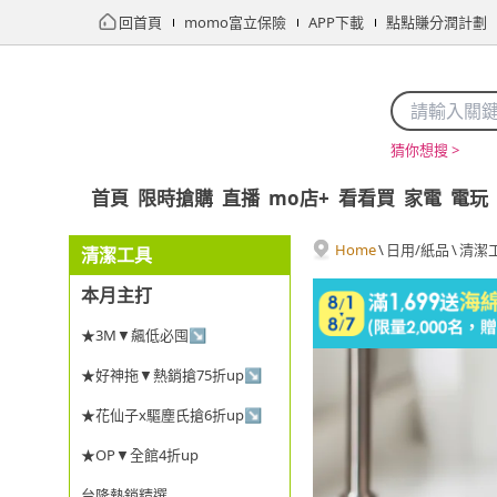
回首頁
momo富立保險
APP下載
點點賺分潤計劃
猜你想搜 >
首頁
限時搶購
直播
mo店+
看看買
家電
電玩
Home
\
日用/紙品
\
清潔
清潔工具
本月主打
★3M▼飆低必囤↘
★好神拖▼熱銷搶75折up↘
★花仙子x驅塵氏搶6折up↘
★OP▼全館4折up
台隆熱銷精選