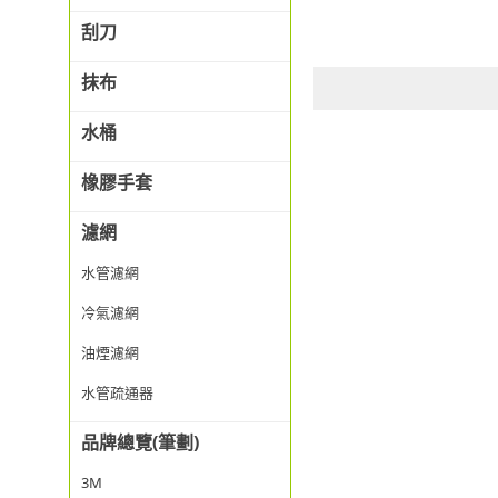
刮刀
抹布
水桶
橡膠手套
濾網
水管濾網
冷氣濾網
油煙濾網
水管疏通器
品牌總覽(筆劃)
3M