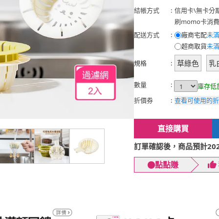
結帳方式
:
信用卡
\
無卡分
刷momo卡消
配送方式
:
廠商宅配
未滿
超商取貨
未滿
草綠色
乳
規格
:
數量
:
庫存低
折價券
:
查看可使用的折
直接購買
訂單確認後，商品預計2026
點點賺