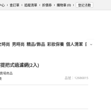
中心
查訂單
追蹤清單
折價券
購物車 (0)
登記活動
女時尚
男時尚
精品/飾品
彩妝保養
個人清潔
日用/紙品
母
提把式過濾網(2入)
賣場商品
品號：
12686815
費