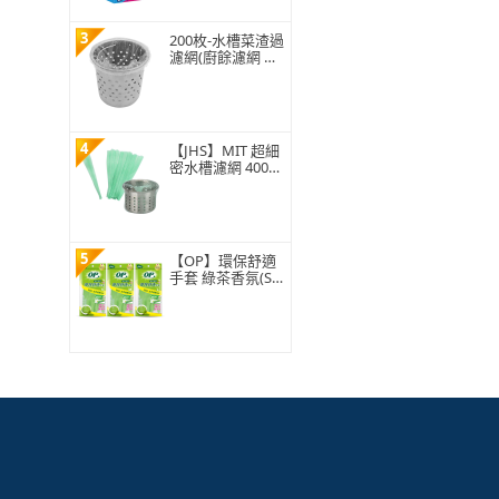
3
200枚-水槽菜渣過
濾網(廚餘濾網 菜
渣過濾 水槽過濾
網 水槽濾網)
4
【JHS】MIT 超細
密水槽濾網 400入
贈抽取盒 排水孔
濾網 廚房濾網 台
灣ISO工廠製造
5
【OP】環保舒適
手套 綠茶香氛(S/
M/L 1雙)