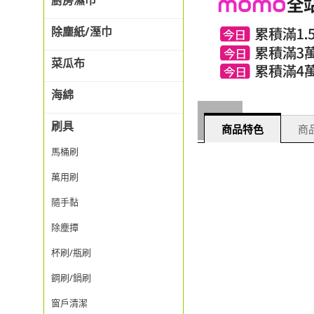
廚房濕巾
除塵紙/溼巾
菜瓜布
海綿
刷具
商品特色
商品
馬桶刷
萬用刷
隨手黏
除塵撢
杯刷/瓶刷
鋼刷/鍋刷
窗戶清潔