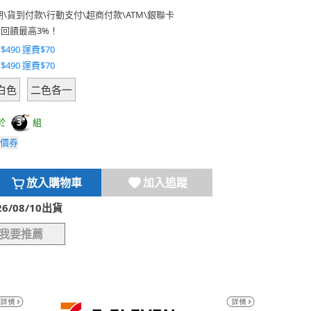
期
\
貨到付款
\
行動支付
\
超商付款
\
ATM
\
銀聯卡
費回饋最高3%！
$490 運費$70
$490 運費$70
白色
二色各一
於
組
3
價券
放入購物車
加入追蹤
/08/10出貨
我要推薦