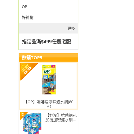
OP
好神拖
更多
指定品滿$499任選宅配
熱銷TOP5
【OP】咖啡渣淨味濾水網(80
入)
2
【妙潔】抗菌網孔
加密加密濾水網-
超值3入組(160枚/
盒)