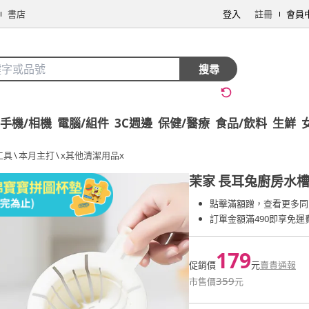
書店
登入
註冊
會員
搜尋
手機/相機
電腦/組件
3C週邊
保健/醫療
食品/飲料
生鮮
工具
\
本月主打
\
x其他清潔用品x
茉家
長耳兔廚房水槽
點擊滿額蹭，查看更多同
訂單金額滿490即享免運
179
促銷價
元
賣貴通報
359
市售價
元