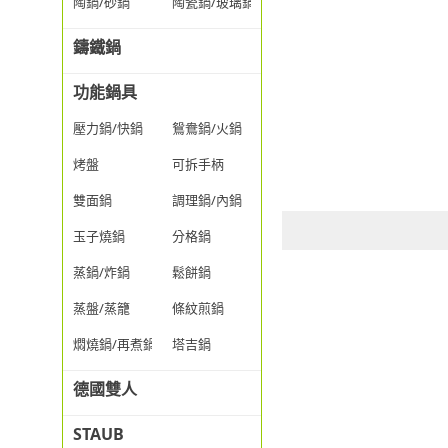
陶鍋/砂鍋
陶瓷鍋/玻璃鍋/透明鍋
鑄鐵鍋
功能鍋具
壓力鍋/快鍋
鴛鴦鍋/火鍋
烤盤
可拆手柄
雙面鍋
調理鍋/內鍋
玉子燒鍋
分格鍋
蒸鍋/炸鍋
鬆餅鍋
蒸盤/蒸籠
條紋煎鍋
燜燒鍋/再煮鍋
塔吉鍋
德國雙人
STAUB