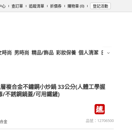
中心
查訂單
追蹤清單
折價券
購物車 (0)
登記活動
女時尚
男時尚
精品/飾品
彩妝保養
個人清潔
日用/紙品
母
層複合金不鏽鋼小炒鍋 33公分(人體工學握
毒/不銹鋼鍋蓋/可用鐵鏟)
品號：
12706500
合金