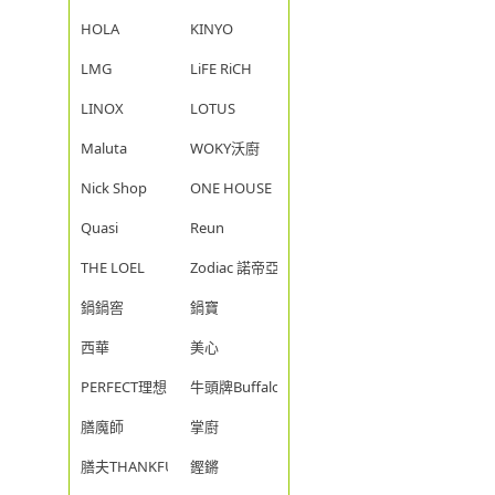
HOLA
KINYO
LMG
LiFE RiCH
LINOX
LOTUS
Maluta
WOKY沃廚
Nick Shop
ONE HOUSE
Quasi
Reun
THE LOEL
Zodiac 諾帝亞
鍋鍋窖
鍋寶
西華
美心
PERFECT理想
牛頭牌Buffalo
膳魔師
掌廚
膳夫THANKFUL
鏗鏘