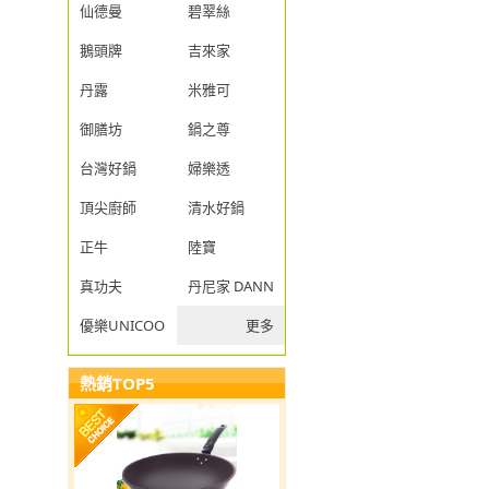
仙德曼
碧翠絲
鵝頭牌
吉來家
丹露
米雅可
御膳坊
鍋之尊
台灣好鍋
婦樂透
頂尖廚師
清水好鍋
正牛
陸寶
真功夫
丹尼家 DANNY JIA
優樂UNICOOK
更多
熱銷TOP5