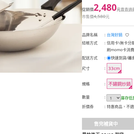
2,480
促銷價
元
賣貴通
4,580
市售價
元
品牌名稱
:
台灣好鍋
結帳方式
:
信用卡
\
無卡分
刷momo卡消
配送方式
:
快速到貨/離
33cm
尺寸
:
不鏽鋼炒鍋
規格
:
數量
:
庫存低
折價券
:
特惠商品，不適
售完補貨中