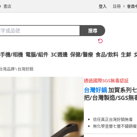
書店
登入
註冊
會員
搜尋
手機/相機
電腦/組件
3C週邊
保健/醫療
食品/飲料
生鮮
台灣品牌
\
台灣好鍋
通過國際SGS無毒認証
台灣好鍋
加賀系列七
把/台灣製造/SGS無
信任真正台灣好鍋無毒
無化學塗層七層不鏽鋼複