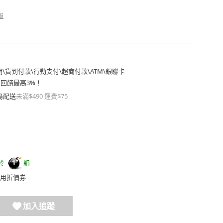
報
期
\
貨到付款
\
行動支付
\
超商付款
\
ATM
\
銀聯卡
費回饋最高3%！
島配送
未滿$490 運費$75
於
組
1
用折價券
加入追蹤