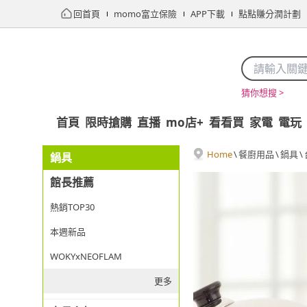
回首頁
momo富立保險
APP下載
點點賺分潤計劃
猜你想搜 >
首頁
限時搶購
直播
mo店+
看看買
家電
電玩
Home
\
餐廚用品
\
鍋具
\
鍋具
館長推薦
熱銷TOP30
本週新品
WOKYxNEOFLAM
更多