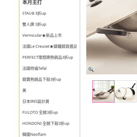
本月主打
STAUB 3折up
雙人牌 3折up
Vermicular★新品上市
法國Le Creuset★鑄鐵鍋首選品牌
PERFECT理想牌熱銷品3折up
法國特福Tefal
鍋寶熱銷品下殺3折up
美
日本IRIS設計賞
FULOTO 全館3折up
HONDONI 全館下殺3折up
韓國Neoflam