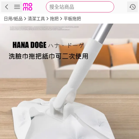
搜全站商品
商品
評價
詳情
規格
推薦
日用/紙品
清潔工具
拖把
平板拖把