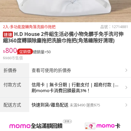
2入-多功能旋轉角落洗臉巾拖把
品號：
12714881
H.D House
2件組生活必備小物免髒手免手洗可伸
縮360度轉頭除塵拖把洗臉巾拖把(角落縫隙好清理)
800
$
促銷價
總銷量>50
$
980
市售價
折價券
查看可使用的折價券
付款方式
信用卡 | 無卡分期 | 行動支付 | 超商付款 |
ATM | 銀聯卡
刷momo卡消費回饋最高3%！
配送方式
快速到貨/離島配送
未滿$490 運費$75