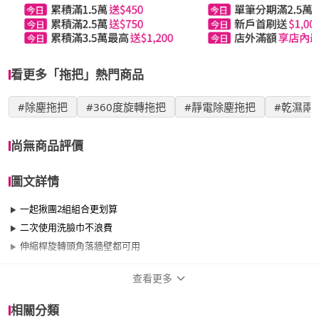
看更多「拖把」熱門商品
#除塵拖把
#360度旋轉拖把
#靜電除塵拖把
#乾濕兩
尚無商品評價
圖文詳情
一起揪團2組組合更划算
二次使用洗臉巾不浪費
伸縮桿旋轉頭角落牆壁都可用
查看更多
商品規格
相關分類