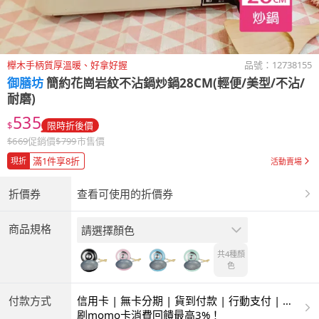
櫸木手柄質厚溫暖、好拿好握
品號：
12738155
御膳坊
簡約花崗岩紋不沾鍋炒鍋28CM(輕便/美型/不沾/
耐磨)
535
$
限時折後價
$
669
促銷價
$
799
市售價
滿1件享8折
現折
活動賣場
折價券
查看可使用的折價券
商品規格
請選擇顏色
共4種
顏
色
付款方式
信用卡 | 無卡分期 | 貨到付款 | 行動支付 | 超
商付款 | ATM | 銀聯卡
刷momo卡消費回饋最高3%！