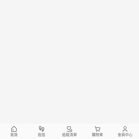
首頁
逛逛
追蹤清單
購物車
會員中心