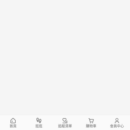
首頁
逛逛
追蹤清單
購物車
會員中心