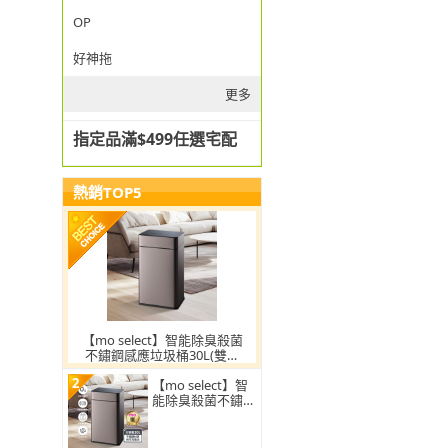
OP
好神拖
更多
指定品滿$499任選宅配
熱銷TOP5
【mo select】智能除臭殺菌
不鏽鋼感應垃圾桶30L(雙開
蓋/大容量/附充電電池/mo選)
2
【mo select】智
能除臭殺菌不鏽鋼
感應垃圾桶30L(雙
開蓋/大容量/附充
電電池)