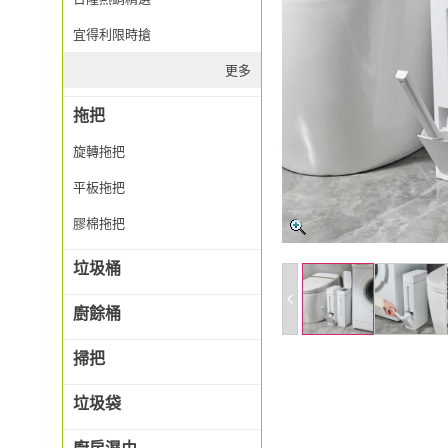
宜得利限時搶
更多
拖把
旋轉拖把
平板拖把
膠棉拖把
垃圾桶
廚餘桶
掃把
垃圾袋