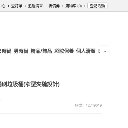
中心
查訂單
追蹤清單
折價券
購物車 (0)
登記活動
女時尚
男時尚
精品/飾品
彩妝保養
個人清潔
日用/紙品
母
刷垃圾桶(窄型夾縫設計)
露
品號：
12749019