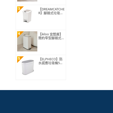
3
【DREAMCATCHE
R】腳踏式垃圾桶
15L(垃圾桶 垃圾
筒 帶蓋垃圾桶 掀
蓋垃圾桶 踩踏垃
圾桶 廁所廚房)
4
【ikloo 宜酷屋】
簡約窄型腳踏式垃
圾桶 加高款15L
(緩降功能 附提把
輕奢簡約)
5
【ELPHECO】防
水感應垃圾桶5公
升 ELPH5711(窄
身設計/小容量/小
空間適用)