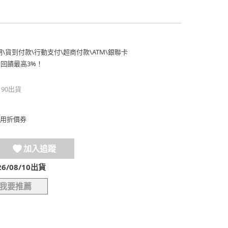
期
\
貨到付款
\
行動支付
\
超商付款
\
ATM
\
銀聯卡
費回饋最高3%！
190出貨
用折價券
加入追蹤
/08/10出貨
我要推薦