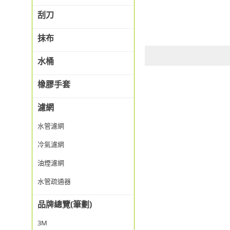
刮刀
抹布
水桶
橡膠手套
濾網
水管濾網
冷氣濾網
油煙濾網
水管疏通器
品牌總覽(筆劃)
3M