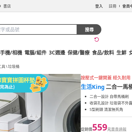
書店
登入
註冊
會員
搜尋
手機/相機
電腦/組件
3C週邊
保健/醫療
食品/飲料
生鮮
工具
\
垃圾桶
按壓式一鍵開蓋 經久耐用
生活King
二合一馬桶
二合一設計 自帶馬桶刷
收袋孔設計 垃圾袋不外
S型刷頭 清潔無死角
559
促銷價
元
賣貴通報