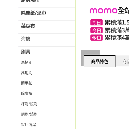
廚房濕巾
除塵紙/溼巾
菜瓜布
海綿
刷具
商品特色
商品
馬桶刷
萬用刷
隨手黏
除塵撢
杯刷/瓶刷
鋼刷/鍋刷
窗戶清潔