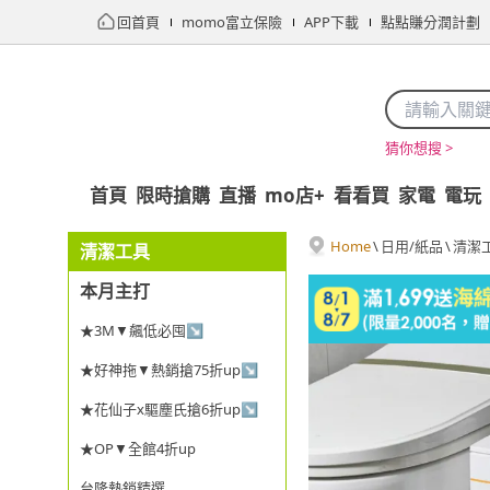
回首頁
momo富立保險
APP下載
點點賺分潤計劃
猜你想搜 >
首頁
限時搶購
直播
mo店+
看看買
家電
電玩
Home
\
日用/紙品
\
清潔
清潔工具
本月主打
★3M▼飆低必囤↘
★好神拖▼熱銷搶75折up↘
★花仙子x驅塵氏搶6折up↘
★OP▼全館4折up
台隆熱銷精選