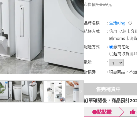
1,060
市售價
元
品牌名稱
:
生活King
結帳方式
:
信用卡
\
無卡分
刷momo卡消
配送方式
:
廠商宅配
超商取貨
滿$
數量
:
折價券
:
特惠商品，不適
售完補貨中
訂單確認後，商品預計2026
點點賺