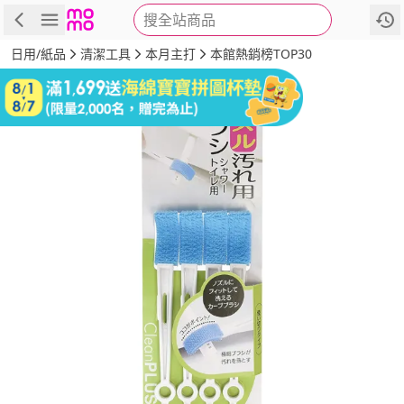
搜全站商品
商品
評價
詳情
規格
推薦
日用/紙品
清潔工具
本月主打
本館熱銷榜TOP30