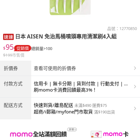
品號：
12770850
日本 AISEN
免治馬桶噴頭專用清潔刷4入組
95
$
促銷價
總銷量>100
$
199
市售價
折價券
查看可使用的折價券
付款方式
信用卡 | 無卡分期 | 貨到付款 | 行動支付 | 超
商付款 | ATM | 銀聯卡
刷momo卡消費回饋最高3%！
配送方式
快速到貨/離島配送
未滿$490 運費$75
超商/i郵箱/myfone門市取貨
滿$190出貨