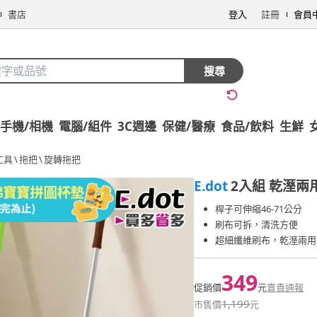
書店
登入
註冊
會員
搜尋
手機/相機
電腦/組件
3C週邊
保健/醫療
食品/飲料
生鮮
工具
\
拖把
\
旋轉拖把
E.dot
2入組 乾溼
桿子可伸縮46-71公分
刷布可拆，清洗方便
超細纖維刷布，乾溼兩用
349
促銷價
元
賣貴通報
1,199
市售價
元