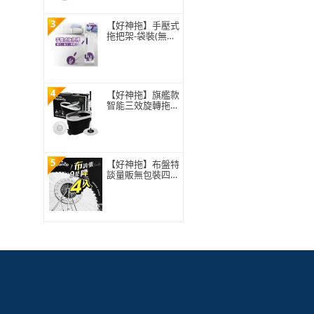
3
【好神拖】手壓式
拖把架-袋裝(無附
拖把布盤)
4
【好神拖】旗艦款
智能三效旋轉拖把
組(1拖+1桶+2布)
5
【好神拖】布盤特
談量販無包裝四入
組-極細緻布盤(無
包裝袋僅牛皮紙盒
裝)