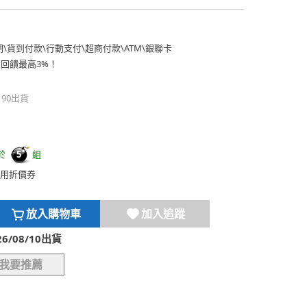
期
\
貨到付款
\
行動支付
\
超商付款
\
ATM
\
銀聯卡
費回饋最高3%！
190出貨
於
組
5
用折價券
放入購物車
加入追蹤
/08/10出貨
我要推薦