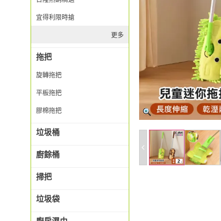
宜得利限時搶
更多
拖把
旋轉拖把
平板拖把
膠棉拖把
垃圾桶
廚餘桶
掃把
垃圾袋