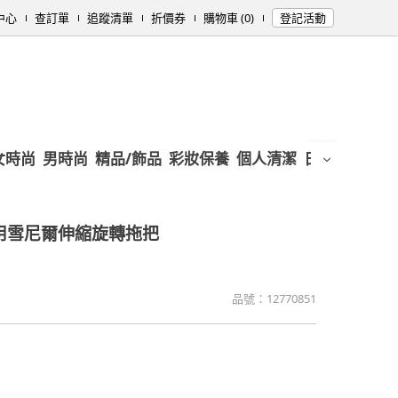
中心
查訂單
追蹤清單
折價券
購物車 (0)
登記活動
女時尚
男時尚
精品/飾品
彩妝保養
個人清潔
日用/紙品
母
兩用雪尼爾伸縮旋轉拖把
品號：
12770851