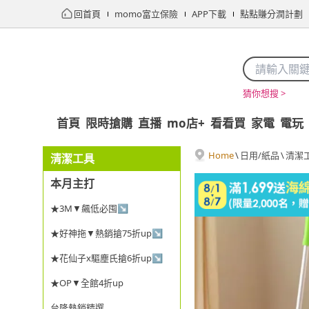
回首頁
momo富立保險
APP下載
點點賺分潤計劃
猜你想搜 >
首頁
限時搶購
直播
mo店+
看看買
家電
電玩
Home
\
日用/紙品
\
清潔
清潔工具
本月主打
★3M▼飆低必囤↘
★好神拖▼熱銷搶75折up↘
★花仙子x驅塵氏搶6折up↘
★OP▼全館4折up
台隆熱銷精選