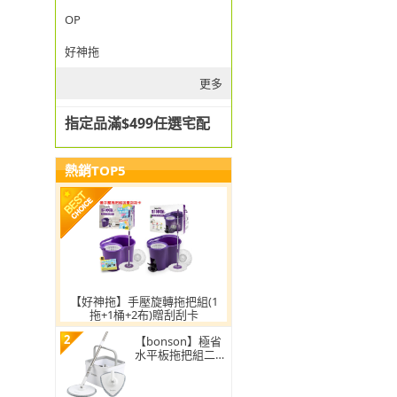
OP
好神拖
更多
指定品滿$499任選宅配
熱銷TOP5
【好神拖】手壓旋轉拖把組(1
拖+1桶+2布)贈刮刮卡
2
【bonson】極省
水平板拖把組二代
PLUS BO-A04