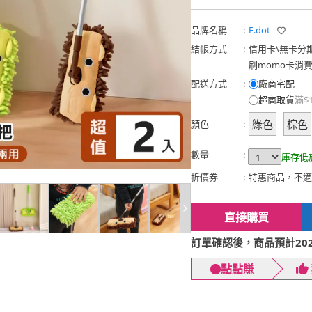
品牌名稱
:
E.dot
結帳方式
:
信用卡
\
無卡分
刷momo卡消
配送方式
:
廠商宅配
超商取貨
滿$
綠色
棕色
顏色
:
數量
:
庫存低
折價券
:
特惠商品，不適
直接購買
訂單確認後，商品預計2026
點點賺