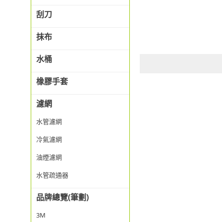
刮刀
抹布
水桶
橡膠手套
濾網
水管濾網
冷氣濾網
油煙濾網
水管疏通器
品牌總覽(筆劃)
3M