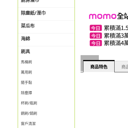
廚房濕巾
除塵紙/溼巾
菜瓜布
海綿
刷具
馬桶刷
商品特色
商品
萬用刷
隨手黏
除塵撢
杯刷/瓶刷
鋼刷/鍋刷
窗戶清潔