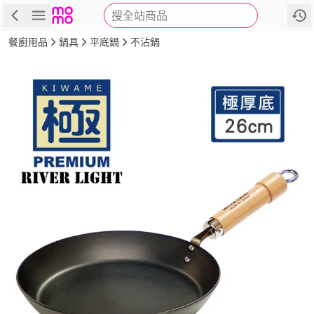
搜全站商品
商品
評價
詳情
規格
推薦
餐廚用品
鍋具
平底鍋
不沾鍋