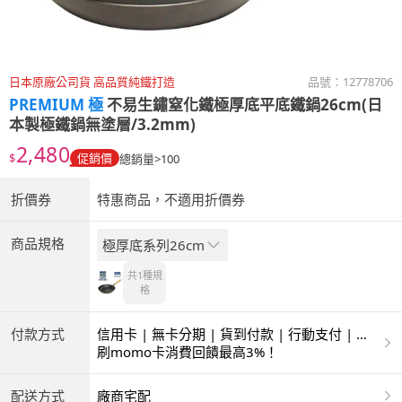
日本原廠公司貨 高品質純鐵打造
品號：
12778706
PREMIUM 極
不易生鏽窒化鐵極厚底平底鐵鍋26cm(日
本製極鐵鍋無塗層/3.2mm)
2,480
$
促銷價
總銷量>100
折價券
特惠商品，不適用折價券
商品規格
極厚底系列26cm
共1種
規
格
付款方式
信用卡 | 無卡分期 | 貨到付款 | 行動支付 | 超
商付款 | ATM | 銀聯卡
刷momo卡消費回饋最高3%！
配送方式
廠商宅配