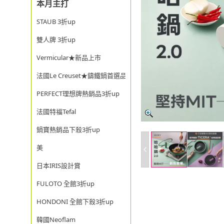
本月主打
STAUB 3折up
雙人牌 3折up
Vermicular★新品上市
法國Le Creuset★鑄鐵鍋首選品牌
PERFECT理想牌熱銷品3折up
法國特福Tefal
鍋寶熱銷品下殺3折up
美
日本IRIS設計賞
FULOTO 全館3折up
HONDONI 全館下殺3折up
韓國Neoflam