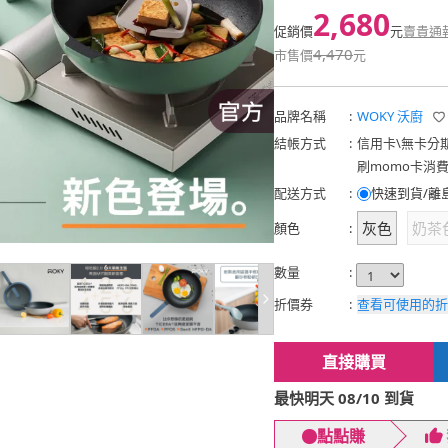
2,680
促銷價
元
賣貴通
4,470
市售價
元
品牌名稱
:
WOKY 沃廚
結帳方式
:
信用卡
\
無卡分
刷momo卡消
配送方式
:
快速到貨/離
灰色
奶茶
顏色
:
數量
:
折價券
:
查看可使用的折
直接購買
最快明天 08/10 到貨
點點賺