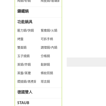
陶鍋/砂鍋
陶瓷鍋/玻璃鍋/透明鍋
鑄鐵鍋
功能鍋具
壓力鍋/快鍋
鴛鴦鍋/火鍋
烤盤
可拆手柄
雙面鍋
調理鍋/內鍋
玉子燒鍋
分格鍋
蒸鍋/炸鍋
鬆餅鍋
蒸盤/蒸籠
條紋煎鍋
燜燒鍋/再煮鍋
塔吉鍋
德國雙人
STAUB