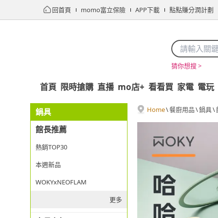
回首頁
momo富立保險
APP下載
點點賺分潤計劃
猜你想搜 >
首頁
限時搶購
直播
mo店+
看看買
家電
電玩
Home
\
餐廚用品
\
鍋具
\
鍋具
館長推薦
熱銷TOP30
本週新品
WOKYxNEOFLAM
更多