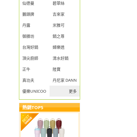
仙德曼
碧翠絲
鵝頭牌
吉來家
丹露
米雅可
御膳坊
鍋之尊
台灣好鍋
婦樂透
頂尖廚師
清水好鍋
正牛
陸寶
真功夫
丹尼家 DANNY JIA
優樂UNICOOK
更多
熱銷TOP5