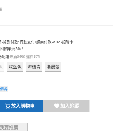
報
期
\
貨到付款
\
行動支付
\
超商付款
\
ATM
\
銀聯卡
費回饋最高3%！
島配送
未滿$490 運費$75
色
深藍色
海琉青
漸晨紫
價券
放入購物車
加入追蹤
我要推薦