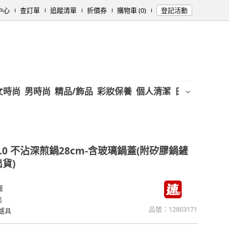
中心
查訂單
追蹤清單
折價券
購物車 (0)
登記活動
女時尚
男時尚
精品/飾品
彩妝保養
個人清潔
日用/紙品
母
.0 不沾深煎鍋28cm-含玻璃鍋蓋(附矽膠鍋鏟
貨)
護
出
品號：
12803171
爐具