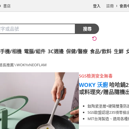
書店
登入
註冊
會員
搜尋
手機/相機
電腦/組件
3C週邊
保健/醫療
食品/飲料
生鮮
館長推薦
\
WOKYxNEOFLAM
SGS檢測安全無毒
WOKY 沃廚
哈哈鍋2
或料理夾/贈品隨機出
鈦陶瓷塗層×硬陽雙重防
SGS歐盟認證235項零檢
MIT台灣製造、適用各種