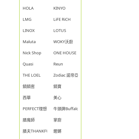
HOLA
KINYO
LMG
LiFE RiCH
LINOX
LOTUS
Maluta
WOKY沃廚
Nick Shop
ONE HOUSE
Quasi
Reun
THE LOEL
Zodiac 諾帝亞
鍋鍋窖
鍋寶
西華
美心
PERFECT理想
牛頭牌Buffalo
膳魔師
掌廚
膳夫THANKFUL
鏗鏘