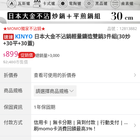
★MOMO獨家不沾鍋★
品號：
12813882
KINYO
日本大金不沾鍋輕量鑄造雙鍋3件組(30炒
+30平+30蓋)
899
$
促銷價
總銷量>3,000
$
2,480
市售價
折價券
查看可使用的折價券
商品規格
請選擇商品規格
保固資訊
1年保固期
付款方式
信用卡 | 無卡分期 | 貨到付款 | 行動支付 | 超
商付款 | ATM | 銀聯卡
刷momo卡消費回饋最高3%！