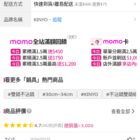
配送方式
快速到貨/離島配送
未滿$490 運費$75
品牌名稱
KINYO
．
追蹤
看更多「鍋具」熱門商品
#雙鍋不沾鍋
#30cm~34cm
#KINYO
#不沾鍋雙鍋組
商品評價
查看全部
4.7
總銷量>3,000
(442則評價)
*心*
2026/07/31
0