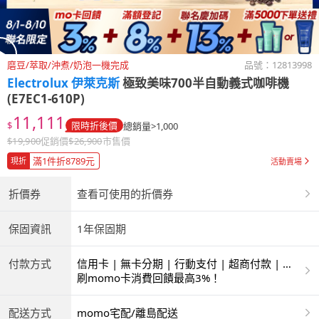
磨豆/萃取/沖煮/奶泡一機完成
品號：
12813998
Electrolux 伊萊克斯
極致美味700半自動義式咖啡機
(E7EC1-610P)
11,111
$
限時折後價
總銷量>1,000
$
19,900
促銷價
$
26,900
市售價
滿1件折8789元
現折
活動賣場
折價券
查看可使用的折價券
保固資訊
1年保固期
付款方式
信用卡 | 無卡分期 | 行動支付 | 超商付款 | 銀
聯卡
刷momo卡消費回饋最高3%！
配送方式
momo宅配/離島配送