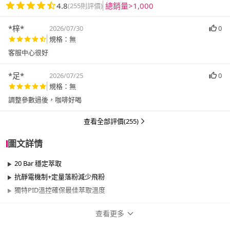
4.8
總銷量>1,000
(255則評價)
*梓*
2026/07/30
0
規格：無
客服中心很好
*足*
2026/07/25
0
規格：無
調整參數過後，咖啡好喝
查看全部評價(255)
圖文詳情
20 Bar 穩定萃取
抗靜電機制+定量落粉減少飛粉
獨特PID溫控確保最佳萃取溫度
查看更多
商品規格