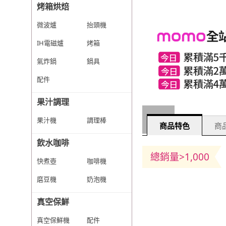
烤箱烘焙
微波爐
抬頭機
IH電磁爐
烤箱
氣炸鍋
鍋具
配件
果汁調理
果汁機
調理棒
商品特色
商品
飲水咖啡
總銷量>1,000
快煮壺
咖啡機
磨豆機
奶泡機
真空保鮮
真空保鮮機
配件