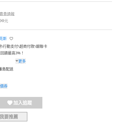
賣貴通報
00
元
伊萊克斯
期
\
行動支付
\
超商付款
\
銀聯卡
費回饋最高3%！
更多
/離島配送
價券
加入追蹤
我要推薦