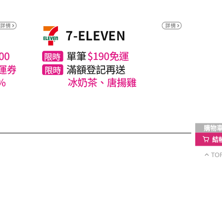
購物
結
TO