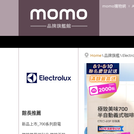
momo購物網
Home
\
品牌旗艦
\
Elect
館長推薦
新品上市_700系列廚電