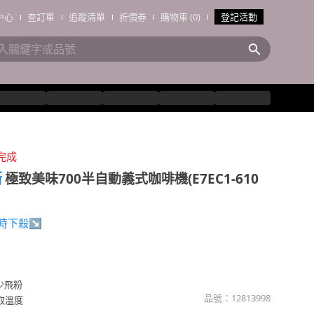
中心
查訂單
追蹤清單
折價券
購物車 (0)
登記活動
完成
斯
極致美味700半自動義式咖啡機(E7EC1-610
限時下殺↘
少飛粉
品號：
12813998
取溫度