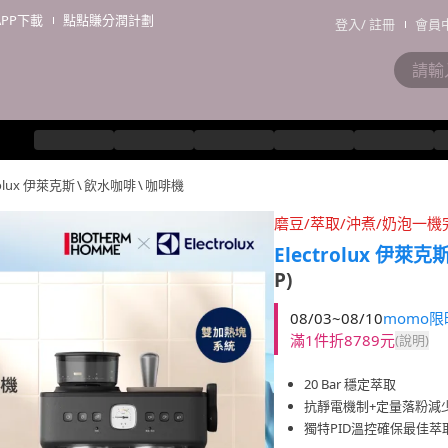
APP下載
點點賺分潤計劃
登入
/
註冊
會員
rolux 伊萊克斯
\
飲水咖啡
\
咖啡機
磨豆/萃取/沖煮/奶泡一機
Electrolux 伊萊克
P)
08/03~08/10
momo
滿1件折8789元
(說明)
20 Bar 穩定萃取
抗靜電機制+定量落粉減
獨特PID溫控確保最佳萃