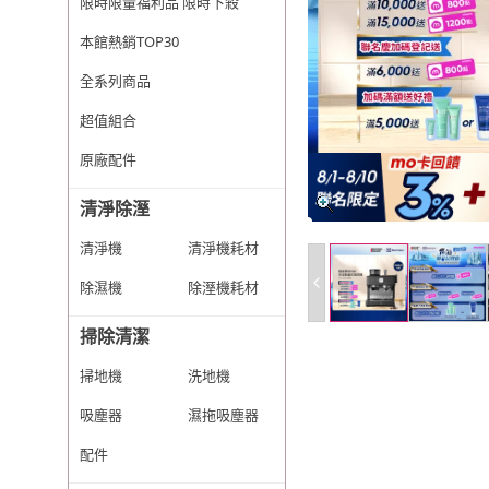
限時限量福利品 限時下殺
本館熱銷TOP30
全系列商品
超值組合
原廠配件
清淨除溼
清淨機
清淨機耗材
除濕機
除溼機耗材
掃除清潔
掃地機
洗地機
吸塵器
濕拖吸塵器
配件