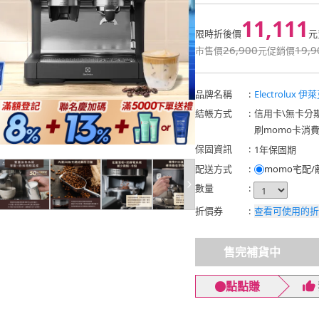
11,111
限時折後價
元
26,900
19,9
市售價
元
促銷價
品牌名稱
:
Electrolux 
結帳方式
:
信用卡
\
無卡分
刷momo卡消
保固資訊
:
1年保固期
配送方式
:
momo宅配
數量
:
折價券
:
查看可使用的折
售完補貨中
點點賺