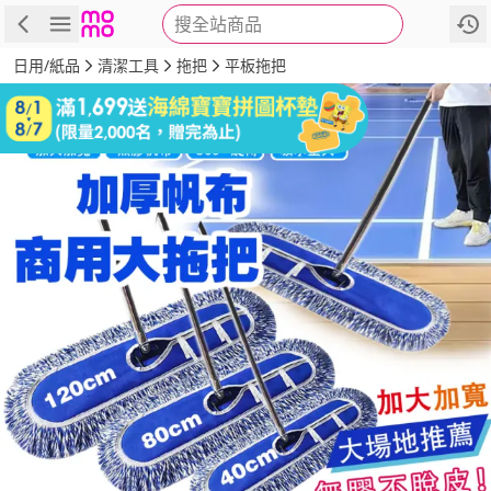
搜全站商品
商品
評價
詳情
規格
推薦
日用/紙品
清潔工具
拖把
平板拖把