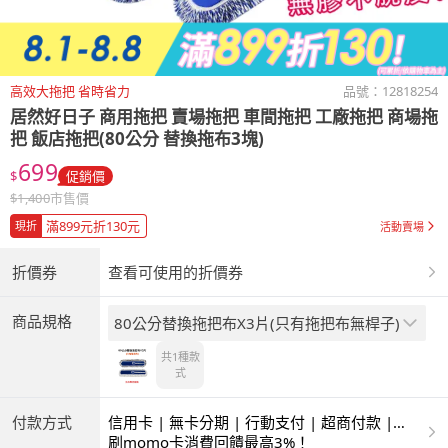
高效大拖把 省時省力
品號：
12818254
居然好日子
商用拖把 賣場拖把 車間拖把 工廠拖把 商場拖
把 飯店拖把(80公分 替換拖布3塊)
699
$
促銷價
$
1,400
市售價
滿899元折130元
現折
活動賣場
折價券
查看可使用的折價券
商品規格
80公分替換拖把布X3片(只有拖把布無桿子)
共1種
款
式
付款方式
信用卡 | 無卡分期 | 行動支付 | 超商付款 |
ATM | 銀聯卡
刷momo卡消費回饋最高3%！