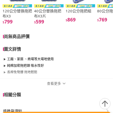
120公分替換拖把
40公分替換拖把
120公分拖把組
80公分
布X3
布X3片
869
769
$
$
799
599
$
$
尚無商品評價
圖文詳情
工廠、家居 、商場等大場地使用
純棉加密拖把頭 吸水性好
長桿免彎腰 拖地輕鬆
查看更多
商品規格
相關分類
適用於
臥室、客廳、浴室、廚房、陽台、餐廳、室
內、室外
退換貨須知