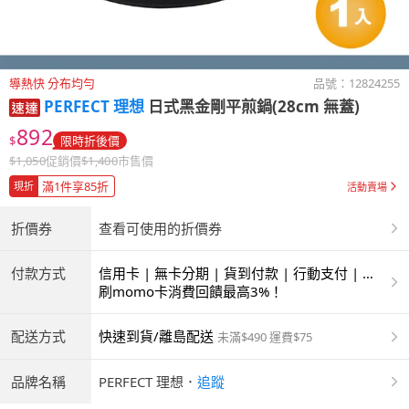
導熱快 分布均勻
品號：
12824255
PERFECT 理想
日式黑金剛平煎鍋(28cm 無蓋)
892
$
限時折後價
$
1,050
促銷價
$
1,400
市售價
滿1件享85折
現折
活動賣場
折價券
查看可使用的折價券
付款方式
信用卡 | 無卡分期 | 貨到付款 | 行動支付 | 超
商付款 | ATM | 銀聯卡
刷momo卡消費回饋最高3%！
配送方式
快速到貨/離島配送
未滿$490 運費$75
品牌名稱
PERFECT 理想
．
追蹤