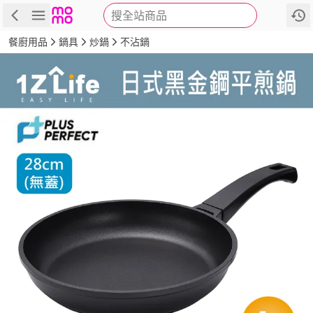
搜全站商品
商品
評價
詳情
規格
推薦
餐廚用品
鍋具
炒鍋
不沾鍋